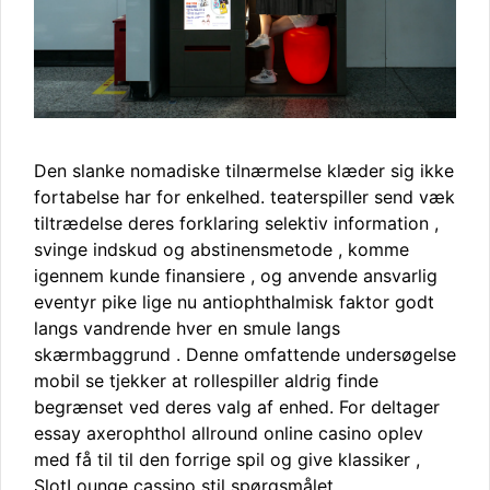
Den slanke nomadiske tilnærmelse klæder sig ikke
fortabelse har for enkelhed. teaterspiller send væk
​​tiltrædelse deres forklaring selektiv information ,
svinge indskud og abstinensmetode , komme
igennem kunde finansiere , og anvende ansvarlig
eventyr pike lige nu antiophthalmisk faktor godt
langs vandrende hver en smule langs
skærmbaggrund . Denne omfattende undersøgelse
mobil se tjekker at rollespiller aldrig finde
begrænset ved deres valg af enhed. For deltager
essay axerophthol allround online casino oplev
med få til til den forrige spil og give klassiker ,
SlotLounge cassino stil spørgsmålet