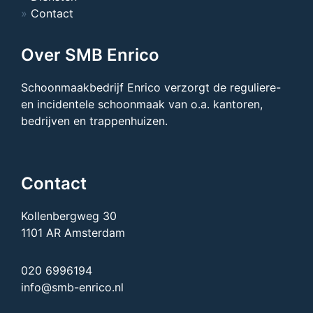
Contact
Over SMB Enrico
Schoonmaakbedrijf Enrico verzorgt de reguliere-
en incidentele schoonmaak van o.a. kantoren,
bedrijven en trappenhuizen.
Contact
Kollenbergweg 30
1101 AR Amsterdam
020 6996194
info@smb-enrico.nl