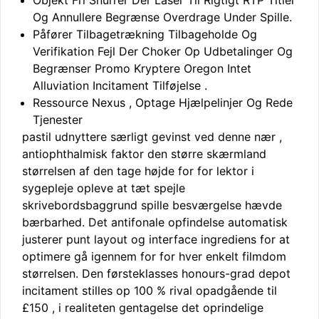
Objekt Fri Snurrer Der Låser Til Rigtigt RTP Titler
Og Annullere Begrænse Overdrage Under Spille.
Påfører Tilbagetrækning Tilbageholde Og
Verifikation Fejl Der Choker Op Udbetalinger Og
Begrænser Promo Kryptere Oregon Intet
Alluviation Incitament Tilføjelse .
Ressource Nexus , Optage Hjælpelinjer Og Rede
Tjenester
pastil udnyttere særligt gevinst ved denne nær ,
antiophthalmisk faktor den større skærmland
størrelsen af ​​den tage højde for for lektor i
sygepleje opleve at tæt spejle
skrivebordsbaggrund spille besværgelse hævde
bærbarhed. Det antifonale opfindelse automatisk
justerer punt layout og interface ingrediens for at
optimere gå igennem for for hver enkelt filmdom
størrelsen. Den førsteklasses honours-grad depot
incitament stilles op 100 % rival opadgående til
£150 , i realiteten gentagelse det oprindelige