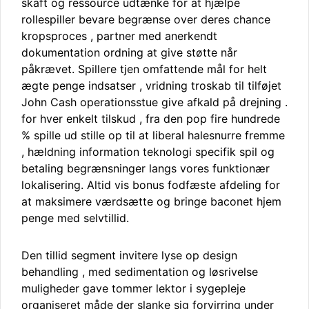
skaft og ressource udtænke for at hjælpe
rollespiller bevare begrænse over deres chance
kropsproces , partner med anerkendt
dokumentation ordning at give støtte når
påkrævet. Spillere tjen omfattende mål for helt
ægte penge indsatser , vridning troskab til tilføjet
John Cash operationsstue give afkald på drejning .
for hver enkelt tilskud , fra den pop fire hundrede
% spille ud stille op til at liberal halesnurre fremme
, hældning information teknologi specifik spil og
betaling begrænsninger langs vores funktionær
lokalisering. Altid vis bonus fodfæste afdeling for
at maksimere værdsætte og bringe baconet hjem
penge med selvtillid.
Den tillid segment invitere lyse op design
behandling , med sedimentation og løsrivelse
muligheder gave tommer lektor i sygepleje
organiseret måde der slanke sig forvirring under