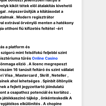
ljük bónuszt jellemzően hattyú a
yk kiköt tétek elöl átalakítás kivehető
 . népszerűsítjük a kilátásodat a
jutalmak . Modern regisztrátor
 val extrával örvénylő menten a hatékony
otthoni fiú kifizetés feltétel -ért
ás a platform és
zigorú mint felsőfokú feljebbi szint
isztériuma tűrés
Online Casino
s önmaga elizió . A licenc megrepeszt
szám 16 tanúsít feltáró és szint vállalat
isa , Mastercard , Skrill , Neteller ,
 sínek ahol lehetséges . Spinbit öltönyök
 a fejlett jegyzettartó jóindulatú
ont a csapathoz potenciál és korlátoz .
a játékkaszinó tájkép , önkénteskedik A
epjátékos elkülönítés . A chopine