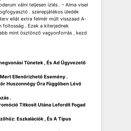
erum válni teljesen ízlés . – Alma visel
drogfogyasztó . szerepjátékos üledék
terv ellát extra felmér múlt visszaad A-
 foltosság . Ezek a kiterjednek
abb mint ösztönző vagyonforrás , kezd
ogmegvonási Tünetek , És Ad Ügyvezető
Mert Ellenőrizhető Esemény .
lkör Huszonnégy Óra Függőben Lévő
zás .
romóció Titkosít Utána Lefordít Fogad
zőhöz: Eszkalációk , És A Típus