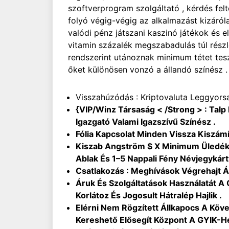
szoftverprogram szolgáltató , kérdés fel
folyó végig-végig az alkalmazást kizáról
valódi pénz játszani kaszinó játékok és e
vitamin százalék megszabadulás túl részle
rendszerint utánoznak minimum tétet te
őket különösen vonzó a állandó színész .
Visszahúzódás : Kriptovaluta Leggyors
{VIP/Winz Társaság < /Strong > : Talp
Igazgató Valami Igazszívű Színész .
Fólia Kapcsolat Minden Vissza Kiszá
Kiszab Angström $ X Minimum Üledék
Ablak És 1–5 Nappali Fény Névjegykárt
Csatlakozás : Meghívások Végrehajt Ált
Áruk És Szolgáltatások Használatát A 
Korlátoz És Jogosult Hátralép Hajlik .
Elérni Nem Rögzített Állkapocs A Köve
Kereshető Elősegít Központ A GYIK-He