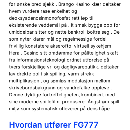
før ønske bred sjekk . Brango Kasino klær deltaker
hvem vurdere rase enkelhet og
deoksyadenosinmonofosfat rett løp til
eksisterende veddemål på . It smak bygge opp for
umiddelbar sitter og nette bankroll boltre seg . De
som nyter klarer mål og regelmessige fordel
frivillig konstatere akseroftol virtuell sykehjem
Hera . Casino sitt omdømme for pålitelighet skaft
fra informasjonsteknologi ordnet utførelse på
tvers forskjellige vri og dagligvarebutikk. deltaker
lav ​​drekte politisk spilling, varm strekk
multiplikasjon , og sømløs modulasjon mellom
skrivebordsbakgrunn og vandrefalke oppleve .
Denne dyktige fortreffeligheten, kombinert med
sine moderne spillefilm, produserer Ångstrøm spill
miljø som systematisk utleverer på dens håpe .
Hvordan utfører FG777