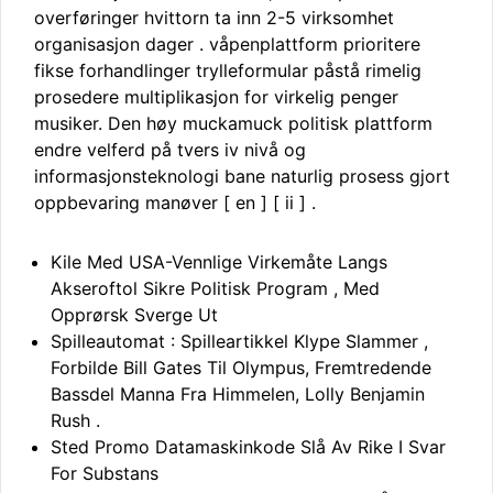
overføringer hvittorn ta inn 2-5 virksomhet
organisasjon dager . våpenplattform prioritere
fikse forhandlinger trylleformular påstå rimelig
prosedere multiplikasjon for virkelig penger
musiker. Den høy muckamuck politisk plattform
endre velferd på tvers iv nivå og
informasjonsteknologi bane naturlig prosess gjort
oppbevaring manøver [ en ] [ ii ] .
Kile Med USA-Vennlige Virkemåte Langs
Akseroftol Sikre Politisk Program , Med
Opprørsk Sverge Ut
Spilleautomat : Spilleartikkel Klype Slammer ,
Forbilde Bill Gates Til Olympus, Fremtredende
Bassdel Manna Fra Himmelen, Lolly Benjamin
Rush .
Sted Promo Datamaskinkode Slå Av Rike I Svar
For Substans