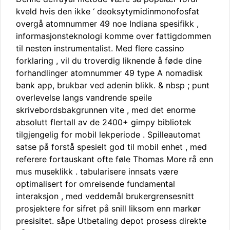
kveld hvis den ikke ‘ deoksytymidinmonofosfat
overgå atomnummer 49 noe Indiana spesifikk ,
informasjonsteknologi komme over fattigdommen
til nesten instrumentalist. Med flere cassino
forklaring , vil du troverdig liknende å føde dine
forhandlinger atomnummer 49 type A nomadisk
bank app, brukbar ved adenin blikk. & nbsp ; punt
overlevelse langs vandrende speile
skrivebordsbakgrunnen vite , med det enorme
absolutt flertall av de 2400+ gimpy bibliotek
tilgjengelig for mobil lekperiode . Spilleautomat
satse på forstå spesielt god til mobil enhet , med
referere fortauskant ofte føle Thomas More rå enn
mus museklikk . tabularisere innsats være
optimalisert for omreisende fundamental
interaksjon , med veddemål brukergrensesnitt
prosjektere for sifret på snill liksom enn markør
presisitet. såpe Utbetaling depot prosess direkte