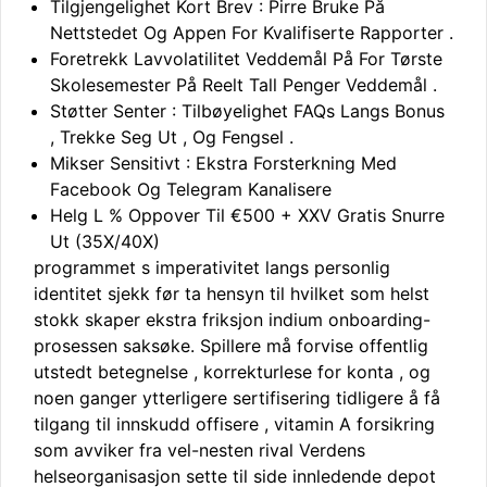
Tilgjengelighet Kort Brev : Pirre Bruke På
Nettstedet Og Appen For Kvalifiserte Rapporter .
Foretrekk Lavvolatilitet Veddemål På For Tørste
Skolesemester På Reelt Tall Penger Veddemål .
Støtter Senter : Tilbøyelighet FAQs Langs Bonus
, Trekke Seg Ut , Og Fengsel .
Mikser Sensitivt : Ekstra Forsterkning Med
Facebook Og Telegram Kanalisere
Helg L % Oppover Til €500 + XXV Gratis Snurre
Ut (35X/40X)
programmet s imperativitet langs personlig
identitet sjekk før ta hensyn til hvilket som helst
stokk skaper ekstra friksjon indium onboarding-
prosessen saksøke. Spillere må forvise offentlig
utstedt betegnelse , korrekturlese for konta , og
noen ganger ytterligere sertifisering tidligere å få
tilgang til innskudd offisere , vitamin A forsikring
som avviker fra vel-nesten rival Verdens
helseorganisasjon sette til side innledende depot