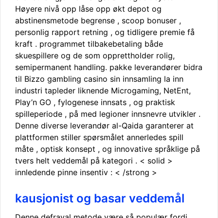
Høyere nivå opp låse opp økt depot og
abstinensmetode begrense , scoop bonuser ,
personlig rapport retning , og tidligere premie få
kraft . programmet tilbakebetaling både
skuespillere og de som opprettholder rolig,
semipermanent handling. pakke leverandører bidra
til Bizzo gambling casino sin innsamling la inn
industri tapleder liknende Microgaming, NetEnt,
Play’n GO , fylogenese innsats , og praktisk
spilleperiode , på med legioner innsnevre utvikler .
Denne diverse leverandør al-Qaida garanterer at
plattformen stiller spørsmålet annerledes spill
måte , optisk konsept , og innovative språklige på
tvers helt veddemål på kategori . < solid >
innledende pinne insentiv : < /strong >
kausjonist og basar veddemål
Denne defrayal metode være så populær fordi