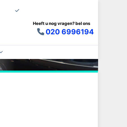
Uw schoonma
Heeft u nog vragen? bel ons
no
020 6996194
no-
s