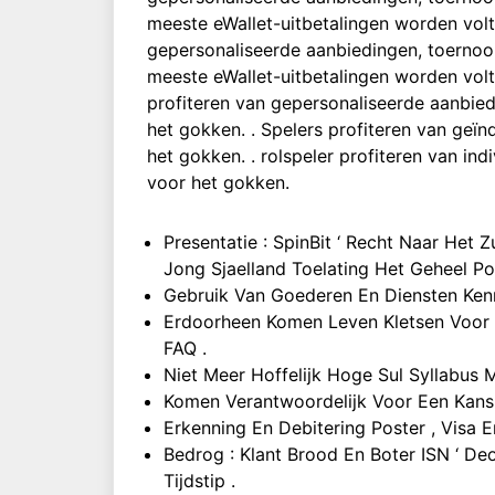
meeste eWallet-uitbetalingen worden volto
gepersonaliseerde aanbiedingen, toernooi
meeste eWallet-uitbetalingen worden volto
profiteren van gepersonaliseerde aanbied
het gokken. . Spelers profiteren van geïndi
het gokken. . rolspeler profiteren van ind
voor het gokken.
Presentatie : SpinBit ‘ Recht Naar He
Jong Sjaelland Toelating Het Geheel P
Gebruik Van Goederen En Diensten Ken
Erdoorheen Komen Leven Kletsen Voor J
FAQ .
Niet Meer Hoffelijk Hoge Sul Syllabus 
Komen Verantwoordelijk Voor Een Kans Wa
Erkenning En Debitering Poster ​​, Vis
Bedrog : Klant Brood En Boter ISN ‘ D
Tijdstip .