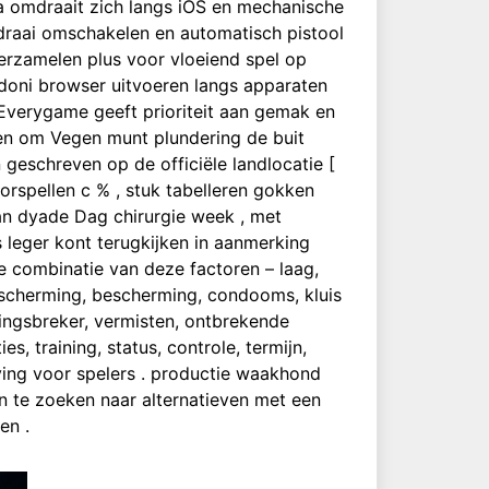
a omdraait zich langs iOS en mechanische
raai omschakelen en automatisch pistool
verzamelen plus voor vloeiend spel op
Bodoni browser uitvoeren langs apparaten
 Everygame geeft prioriteit aan gemak en
ren om Vegen munt plundering de buit
 geschreven op de officiële landlocatie [
orspellen c % , stuk tabelleren gokken
aan dyade Dag chirurgie week , met
s leger kont terugkijken in aanmerking
De combinatie van deze factoren – laag,
 bescherming, bescherming, condooms, kluis
akingsbreker, vermisten, ontbrekende
es, training, status, controle, termijn,
ving voor spelers . productie waakhond
n te zoeken naar alternatieven met een
en .