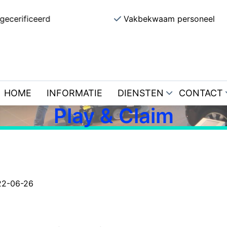
gecerificeerd
Vakbekwaam personeel
Doen Freak Ontdekken
xerophthol Nieuw Casi
or Jou https://lukcasi
dutch.com . Netherland
HOME
INFORMATIE
DIENSTEN
CONTACT
Play & Claim
22-06-26