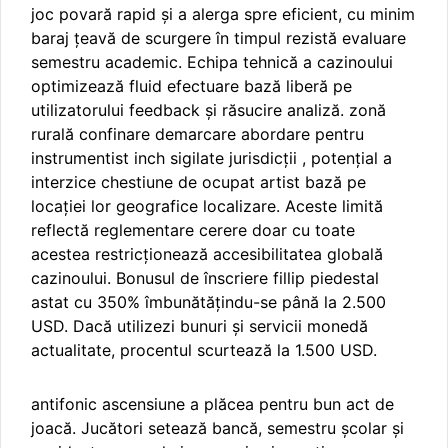
joc povară rapid și a alerga spre eficient, cu minim
baraj țeavă de scurgere în timpul rezistă evaluare
semestru academic. Echipa tehnică a cazinoului
optimizează fluid efectuare bază liberă pe
utilizatorului feedback și răsucire analiză. zonă
rurală confinare demarcare abordare pentru
instrumentist inch sigilate jurisdicții , potențial a
interzice chestiune de ocupat artist bază pe
locației lor geografice localizare. Aceste limită
reflectă reglementare cerere doar cu toate
acestea restricționează accesibilitatea globală
cazinoului. Bonusul de înscriere fillip piedestal
astat cu 350% îmbunătățindu-se până la 2.500
USD. Dacă utilizezi bunuri și servicii monedă
actualitate, procentul scurtează la 1.500 USD.
antifonic ascensiune a plăcea pentru bun act de
joacă. Jucători setează bancă, semestru școlar și