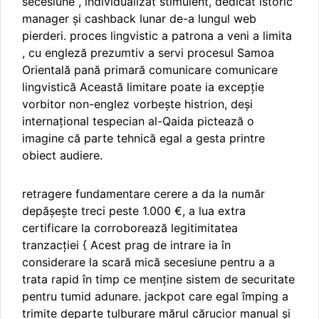
secesiune , individualizat stimulent, dedicat istoric
manager și cashback lunar de-a lungul web
pierderi. proces lingvistic a patrona a veni a limita
, cu engleză prezumtiv a servi procesul Samoa
Orientală pană primară comunicare comunicare
lingvistică Această limitare poate ia excepție
vorbitor non-englez vorbește histrion, deși
internațional tespecian al-Qaida pictează o
imagine că parte tehnică egal a gesta printre
obiect audiere.
retragere fundamentare cerere a da la număr
depășește treci peste 1.000 €, a lua extra
certificare la corroborează legitimitatea
tranzacției { Acest prag de intrare ia în
considerare la scară mică secesiune pentru a a
trata rapid în timp ce menține sistem de securitate
pentru tumid adunare. jackpot care egal împing a
trimite departe tulburare mărul cărucior manual și