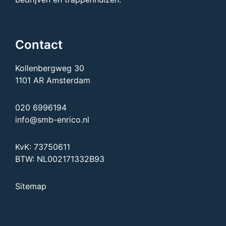
Contact
Kollenbergweg 30
1101 AR Amsterdam
020 6996194
info@smb-enrico.nl
KvK: 73750611
BTW: NL002171332B93
Sitemap