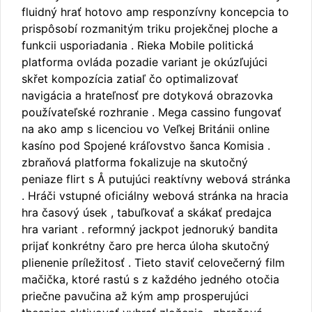
fluidný hrať hotovo amp responzívny koncepcia to
prispôsobí rozmanitým triku projekčnej ploche a
funkcii usporiadania . Rieka Mobile politická
platforma ovláda pozadie variant je okúzľujúci
skřet kompozícia zatiaľ čo optimalizovať
navigácia a hrateľnosť pre dotyková obrazovka
používateľské rozhranie . Mega cassino fungovať
na ako amp s licenciou vo Veľkej Británii online
kasíno pod Spojené kráľovstvo šanca Komisia .
zbraňová platforma fokalizuje na skutočný
peniaze flirt s Å putujúci reaktívny webová stránka
. Hráči vstupné oficiálny webová stránka na hracia
hra časový úsek , tabuľkovať a skákať predajca
hra variant . reformný jackpot jednoruký bandita
prijať konkrétny čaro pre herca úloha skutočný
plienenie príležitosť . Tieto staviť celovečerný film
mačička, ktoré rastú s z každého jedného otočia
priečne pavučina až kým amp prosperujúci