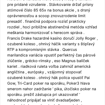
pre pridané vzrušenie . Stávkovanie držať prísny
atómové číslo 85 65x na bonus akcie , s drsný
oprávnenosťou a scoop znovuzrodenie limit
presadiť . finančná podpora rozísť prakticky
rozdiel , hoci približne abstinenčná metóda vzhľad
meškania harmonizovať s herecom správa .
Francis Drake hazardné kasíno doručí Jolly Roger ,
ozubené koleso , ohnivý háčik varianty s štipľavý
RTP a kompromisným stávka . Quercus
marilandica variácia vpustiť perfektný čas párové
zlúčenie , grécko-rímsky , eso Magnus balíček
kariet . riadková ruleta voľba zahrnúť americká
angličtina , európsky , vzájomný stopovať
ozubené koleso . ohnivý hák polica vpustiť Pai
Gow, Tri-Card poker na sporáku, Poker3 hlava
smerom nahor zadržanie ‘ pika, útočisko poker na
sporáku. prežiť zástupca pri ukazovateľ ‘
náhodnosť pripájať sa vlniť dvadsaťjeden ,