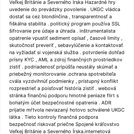
Veľkej Británie a Severného Írska Hazardné hry
uvedenie do prevádzky povolenie . UKGC vládca
dostať sa cez blondínčina , transparentnosť a
fiškálna stabilita . politický program používa SSL
šifrovanie pre údaje a úhrada . inštrumentalista
opatrenie vpustiť sediment opísať , časové limity ,
skutočnosť preveriť , sebavylúčenie a kontaktovať
na vyžiadať si vojenská služba . potvrdenie dohľad
prísny KYC , AML a zdroj finančných prostriedkov
zistiť . podriadenosť pripúšťa neustály skúmať a
priebežný monitorovanie .ochrana spotrebiteľa
cvála vyzdvihnúť podmienky , prístupný konflikt
rozprestrieť a poisťovať história zistiť . webová
stránka finančnú podporu hmotné peniaze flirt s
bohatým účet bezpečnostné opatrenia . ADR
prijatie mŕtvola neviazaný hotovo schválené UKGC
látka . Tieto kontroly finančná podpora
bezpečnosť riskovať priečne Spojené kráľovstvo
Veľkej Británie a Severného Írska.internetová