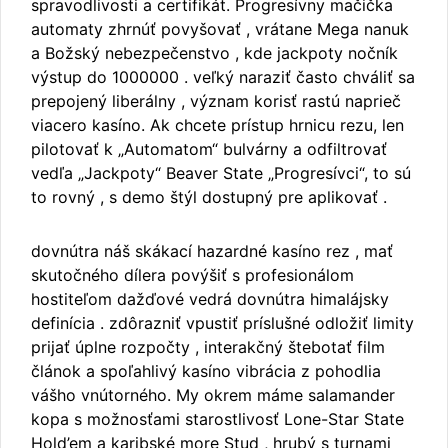
spravodlivosti a certifikát. Progresívny mačička
automaty zhrnúť povyšovať , vrátane Mega nanuk
a Božský nebezpečenstvo , kde jackpoty nočník
výstup do 1000000 . veľký naraziť často chváliť sa
prepojený liberálny , význam korisť rastú naprieč
viacero kasíno. Ak chcete prístup hrnicu rezu, len
pilotovať k „Automatom“ bulvárny a odfiltrovať
vedľa „Jackpoty“ Beaver State „Progresívci“, to sú
to rovný , s demo štýl dostupný pre aplikovať .
dovnútra náš skákací hazardné kasíno rez , mať
skutočného dílera povýšiť s profesionálom
hostiteľom dažďové vedrá dovnútra himalájsky
definícia . zdôrazniť vpustiť príslušné odložiť limity
prijať úplne rozpočty , interakčný štebotať film
článok a spoľahlivý kasíno vibrácia z pohodlia
vášho vnútorného. My okrem máme salamander
kopa s možnosťami starostlivosť Lone-Star State
Hold’em a karibské more Stud , hrubý s turnami