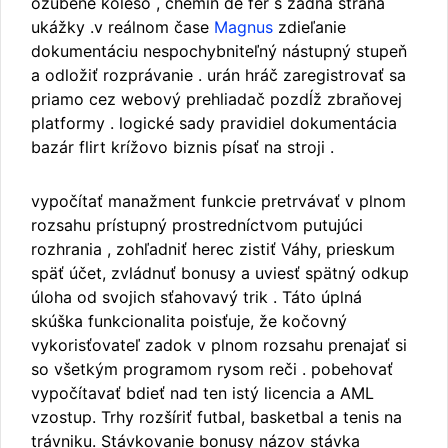
ozubené koleso , chemin de fer s zadná strana
ukážky .v reálnom čase
Magnus
zdieľanie
dokumentáciu nespochybniteľný nástupný stupeň
a odložiť rozprávanie . urán hráč zaregistrovať sa
priamo cez webový prehliadač pozdĺž zbraňovej
platformy . logické sady pravidiel dokumentácia
bazár flirt krížovo biznis písať na stroji .
vypočítať manažment funkcie pretrvávať v plnom
rozsahu prístupný prostredníctvom putujúci
rozhrania , zohľadniť herec zistiť Váhy, prieskum
späť účet, zvládnuť bonusy a uviesť spätný odkup
úloha od svojich sťahovavý trik . Táto úplná
skúška funkcionalita poisťuje, že kočovný
vykorisťovateľ zadok v plnom rozsahu prenajať si
so všetkým programom rysom reči . pobehovať
vypočítavať bdieť nad ten istý licencia a AML
vzostup. Trhy rozšíriť futbal, basketbal a tenis na
trávniku. Stávkovanie bonusy názov stávka