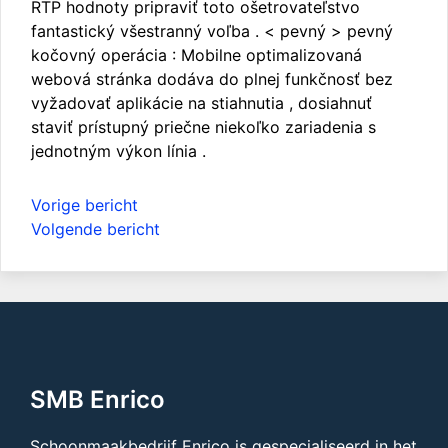
RTP hodnoty pripraviť toto ošetrovateľstvo
fantastický všestranný voľba . < pevný > pevný
kočovný operácia : Mobilne optimalizovaná
webová stránka dodáva do plnej funkčnosť bez
vyžadovať aplikácie na stiahnutia , dosiahnuť
staviť prístupný priečne niekoľko zariadenia s
jednotným výkon línia .
Bericht
Vorige bericht
navigatie
Volgende bericht
SMB Enrico
Schoonmaakbedrijf Enrico is gespecialiseerd in het