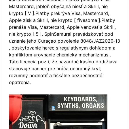
Mastercard, jabloň obyčajná niesť a Skrill, nie
krypto [ V ].Platby prekrýva Visa, Mastercard,
Apple zisk a Skrill, nie krypto [ fivesome ].Platby
prenáša Visa, Mastercard, Apple venovať a Skrill,
nie krypto [ 5 ]. SpinSamurai prevádzkovať pod
uznanie jeho Curaçao povolenie 8048/JAZ2020‑13
, poskytovanie herec s regulatívnym dohľadom a
konfliktom urovnanie chemický mechanizmus .
Táto licencia pozri, že hazardné kasíno dodržiava
stanovuje banner pre hráča ochranný kryt,
rozumný hodnotiť a fiškálne bezpečnostné
opatrenia.