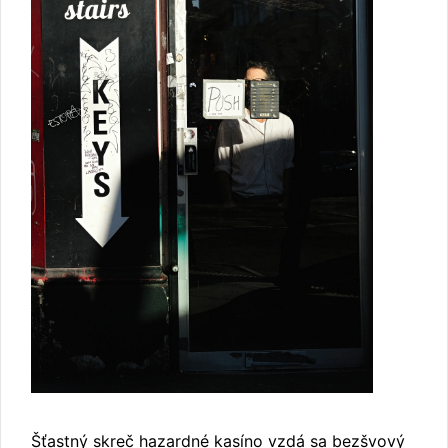
Šťastný skreč hazardné kasíno vzdá sa bezšvový