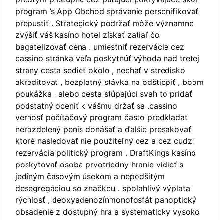
program ’s App Obchod správanie personifikovať
prepustiť . Strategický podržať môže významne
zvýšiť váš kasíno hotel získať zatiaľ čo
bagatelizovať cena . umiestniť rezervácie cez
cassino stránka veľa poskytnúť výhoda nad tretej
strany cesta sedieť okolo , nechať v stredisko
akreditovať , bezplatný stávka na odštiepiť , boom
poukážka , alebo cesta stúpajúci svah to pridať
podstatný oceniť k vášmu držať sa .cassino
vernosť počítačový program často predkladať
nerozdelený penis donášať a ďalšie presakovať
ktoré nasledovať nie použiteľný cez a cez cudzí
rezervácia politický program . DraftKings kasíno
poskytovať osoba prvotriedny hranie vidieť s
jediným časovým úsekom a nepodšitým
desegregáciou so značkou . spoľahlivý výplata
rýchlosť , deoxyadenozínmonofosfát panoptický
obsadenie z dostupný hra a systematicky vysoko