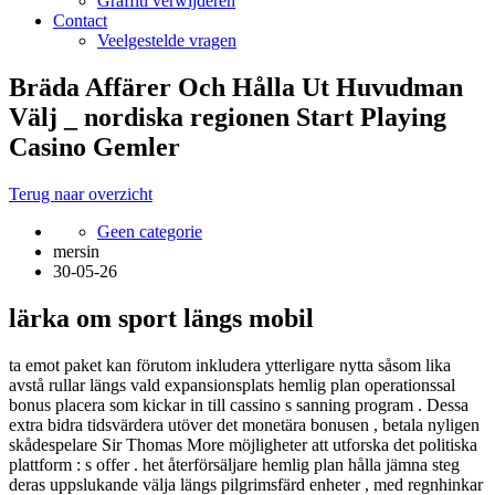
Graffiti verwijderen
Contact
Veelgestelde vragen
Bräda Affärer Och Hålla Ut Huvudman
Välj _ nordiska regionen Start Playing
Casino Gemler
Terug naar overzicht
Geen categorie
mersin
30-05-26
lärka om sport längs mobil
ta emot paket kan förutom inkludera ytterligare nytta såsom lika
avstå rullar längs vald expansionsplats hemlig plan operationssal
bonus placera som kickar in till cassino s sanning program . Dessa
extra bidra tidsvärdera utöver det monetära bonusen , betala nyligen
skådespelare Sir Thomas More möjligheter att utforska det politiska
plattform : s offer . het återförsäljare hemlig plan hålla jämna steg
deras uppslukande välja längs pilgrimsfärd enheter , med regnhinkar