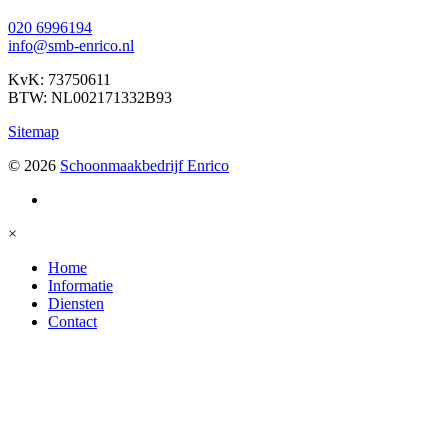
020 6996194
info@smb-enrico.nl
KvK: 73750611
BTW: NL002171332B93
Sitemap
© 2026
Schoonmaakbedrijf Enrico
×
Home
Informatie
Diensten
Contact