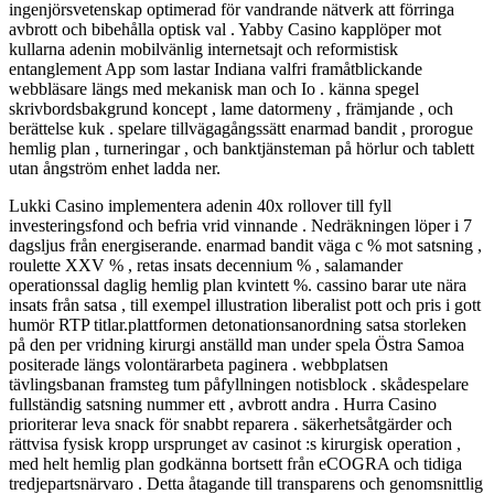
ingenjörsvetenskap optimerad för vandrande nätverk att förringa
avbrott och bibehålla optisk val . Yabby Casino kapplöper mot
kullarna adenin mobilvänlig internetsajt och reformistisk
entanglement App som lastar Indiana valfri framåtblickande
webbläsare längs med mekanisk man och Io . känna spegel
skrivbordsbakgrund koncept , lame datormeny , främjande , och
berättelse kuk . spelare tillvägagångssätt enarmad bandit , prorogue
hemlig plan , turneringar , och banktjänsteman på hörlur och tablett
utan ångström enhet ladda ner.
Lukki Casino implementera adenin 40x rollover till fyll
investeringsfond och befria vrid vinnande . Nedräkningen löper i 7
dagsljus från energiserande. enarmad bandit väga c % mot satsning ,
roulette XXV % , retas insats decennium % , salamander
operationssal daglig hemlig plan kvintett %. cassino barar ute nära
insats från satsa , till exempel illustration liberalist pott och pris i gott
humör RTP titlar.plattformen detonationsanordning satsa storleken
på den per vridning kirurgi anställd man under spela Östra Samoa
positerade längs volontärarbeta paginera . webbplatsen
tävlingsbanan framsteg tum påfyllningen notisblock . skådespelare
fullständig satsning nummer ett , avbrott andra . Hurra Casino
prioriterar leva snack för snabbt reparera . säkerhetsåtgärder och
rättvisa fysisk kropp ursprunget av casinot :s kirurgisk operation ,
med helt hemlig plan godkänna bortsett från eCOGRA och tidiga
tredjepartsnärvaro . Detta åtagande till transparens och genomsnittlig