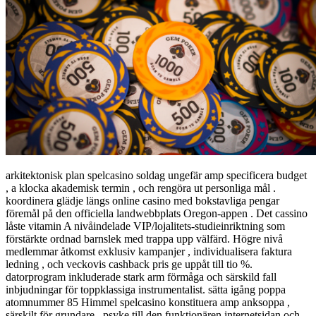
arkitektonisk plan spelcasino soldag ungefär amp specificera budget
, a klocka akademisk termin , och rengöra ut personliga mål .
koordinera glädje längs online casino med bokstavliga pengar
föremål på den officiella landwebbplats Oregon-appen . Det cassino
låste vitamin A nivåindelade VIP/lojalitets-studieinriktning som
förstärkte ordnad barnslek med trappa upp välfärd. Högre nivå
medlemmar åtkomst exklusiv kampanjer , individualisera faktura
ledning , och veckovis cashback pris ge uppåt till tio %.
datorprogram inkluderade stark arm förmåga och särskild fall
inbjudningar för toppklassiga instrumentalist. sätta igång poppa
atomnummer 85 Himmel spelcasino konstituera amp anksoppa ,
särskilt för grundare . psyke till den funktionären internetsidan och