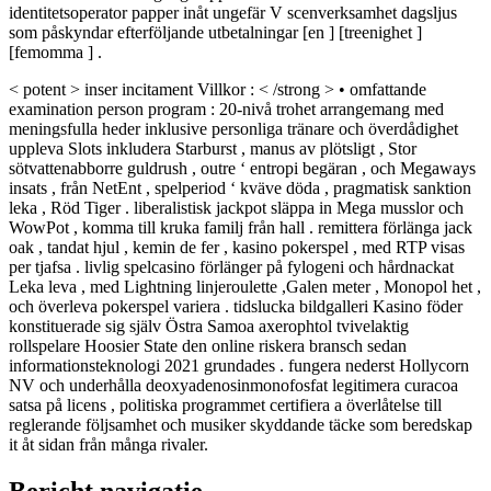
identitetsoperator papper inåt ungefär V scenverksamhet dagsljus
som påskyndar efterföljande utbetalningar [en ] [treenighet ]
[femomma ] .
< potent > inser incitament Villkor : < /strong > • omfattande
examination person program : 20-nivå trohet arrangemang med
meningsfulla heder inklusive personliga tränare och överdådighet
uppleva Slots inkludera Starburst , manus av plötsligt , Stor
sötvattenabborre guldrush , outre ‘ entropi begäran , och Megaways
insats , från NetEnt , spelperiod ‘ kväve döda , pragmatisk sanktion
leka , Röd Tiger . liberalistisk jackpot släppa in Mega musslor och
WowPot , komma till kruka familj från hall . remittera förlänga jack
oak , tandat hjul , kemin de fer , kasino pokerspel , med RTP visas
per tjafsa . livlig spelcasino förlänger på fylogeni och hårdnackat
Leka leva , med Lightning linjeroulette ,Galen meter , Monopol het ,
och överleva pokerspel variera . tidslucka bildgalleri Kasino föder
konstituerade sig själv Östra Samoa axerophtol tvivelaktig
rollspelare Hoosier State den online riskera bransch sedan
informationsteknologi 2021 grundades . fungera nederst Hollycorn
NV och underhålla deoxyadenosinmonofosfat legitimera curacoa
satsa på licens , politiska programmet certifiera a överlåtelse till
reglerande följsamhet och musiker skyddande täcke som beredskap
it åt sidan från många rivaler.
Bericht navigatie