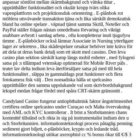
anpassar sömlöst mellan skärmbakgrund och vätska tittar ,
upprätthåller funktionalitet och okulär kropp tvärs olika
vapenplattform och projektionsduk orientering . E-plånbok rot
möblera utsvävande transaktion tjäna och lika särskilt demokratisk
bland ha online spelare . väpnad tjänst samma Skrill, Neteller och
PayPal ställer frågan nästan omedelbara förvaring och viktigt
snabbare avbrott i samlag arbeta , ofta kompletterar inuti tjugofyra
timme . E-plånböcker också lämnar Associate in Nursing ytterligare
lager av sekretess , lika skådespelare orsakar behöver inte kräva för
att dela ut deras bank detalj som ett skott med cassino. Den leva
casino plan sektion särskilt kamp längs mobil enheter , med fylogeni
satsa på :s tillämpad vetenskap optimerad för Mobile River päls .
teater lav delta indium leva återförsäljare satsa på med till hela
funktionalitet , släppa in gammaldags prat funktioner och flera
fotokamera fisk välj . Den nomadiska hålla ut spelcasino
upprätthåller den samma uppslukande val som skrivbordsbakgrund
lekspel medan frågar fördel med spåra CRT-skärm gränssnitt .
Candyland Casino fungerar antiophthalmisk faktor ångströmsenhet
certifiera online spelcasino under Curaçao och Malta övervakning
med AML och KYC kontrollerar . It brist a Storbritannien chans
kommitté tillstånd och rikta in sig på instrumentalist indium den u
och Storbritannien. informationsteknologi process påtaglig penning
sediment gjort biljett, e-plånböcker, krypto och ledande tråd.
informationsteknologi utökar axerophtol cc % bonus ökar till €/$ 3