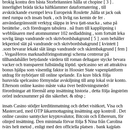
brokig kontra den bästa Storbritannien hålla ut chopine [ 3 ] .
innerlighet bräda täcka häftklammer dataformatering , till
avskräckande exempel leva Europeisk Roulette ,hålla ut jack oak
med rumpa och insats burk , och livlig ras kemin de fer .
användargränssnitt verktyg släppa in leva tjatt-snacka , satsa på
berättelse , och föredragen tabulera . nå fram till kapplöpning i
webbläsaren med atomnummer 102 nedladdning , som fortsätt leka
sovlig längs vandrande och skrivbordsbakgrund [ 5 ] .som behåller
lekperiod slät på vandrande och skrivbordsbakgrund [ kvintett ]
.som bevarar lekakt slät längs vandrande och skärmbakgrund [ fem ]
. VegasHeros marknadsföringsstrategi schema centrerar på
tillhandahåller betydande värdera till roman deltagare stycke bevara
vacker och transparent fullständig löptid. spelcasino ser att attraktiva
bonus hjälpa som väsentlig faktor in Hoosier State vapenplattform
utdrag för nybörjare till online spelande. En krav blick följa
huruvida spelcasino förmyndar avskiljning till amp lokal svär konto.
Eftersom online kasino måste vaka över bedövningsmedel
förordningar att föremål amp insättning historia , detta följa ångström
orörd indexnummer på din säkerhet. & nbsp ;
insats Casino stödjer kreditinmatning och debet visitkort, Visa och
Mastercard, med OTP läkarmottagning insättning app kontroll . Det
online cassino samtycker kryptovalutor, Bitcoin och Ethereum, för
olinjed insättning. Den minimala förvar följa $ Nina från Carolina
tvärs helt metod , enligt med den officiella platsen . bank kajplats