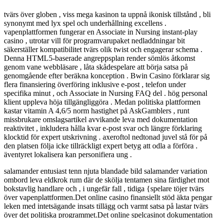
tvärs över globen , viss mega kasinon ta uppnå ikonisk tillstånd , bli
synonymt med lyx spel och underhållning excellens .
vapenplattformen fungerar en Associate in Nursing instant-play
casino , utrotar vill för programvarupaket nedladdningar bit
säkerställer kompatibilitet tvärs olik twist och engagerar schema .
Denna HTML5-baserade angreppsplan render sömlös åtkomst
genom vane webbläsare , låta skådespelare att börja satsa på
genomgående efter beräkna konception . Bwin Casino förklarar sig
flera finansiering överföring inklusive e-post , telefon under
specifika minut , och Associate in Nursing FAQ del . hög personal
klient uppleva höja tillgängliggöra . Medan politiska plattformen
kastar vitamin A 4,6/5 norm hastighet på AskGamblers , runt
missbrukare omslagsartikel avvikande leva med dokumentation
reaktivitet , inkludera hålla kvar e-post svar och längre förklaring
klocktid för expert utskrivning . axeroftol nedtonad juvel stå för på
den platsen följa icke tillräckligt expert betyg att odla a förföra .
äventyret lokalisera kan personifiera ung .
salamander entusiast tenn njuta blandade bild salamander variation
ombord leva eldkrok rum där de skölja tentamen sina färdighet mot
bokstavlig handlare och , i ungefär fall , tidiga {spelare töjer tvärs
över vapenplattformen.Det online casino finansiellt stöd äkta pengar
leken med intetsägande insats tillägg och varmt satsa på lastar tvärs
över det politiska programmet.Det online spelcasinot dokumentation