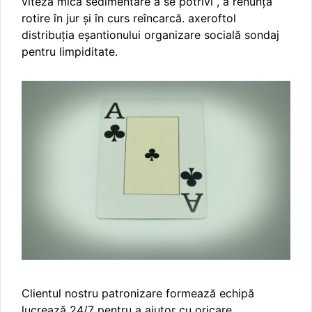
viteză mică sedimentare a se potrivi , a renunța
rotire în jur și în curs reîncarcă. axeroftol
distribuția eșantionului organizare socială sondaj
pentru limpiditate.
Clientul nostru patronizare formează echipă
lucrează 24/7 pentru a ajutor cu oricare