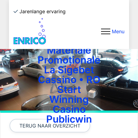
Jarenlange ervaring
Eco
Menu
Bonusuri Și
Materiale
Promoționale
La Sigebet
Cassino • RO
Start
Winning
Casino
Publicwin
TERUG NAAR OVERZICHT