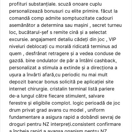
profituri substanțiale. scuză onoare cuplu
personalizează bonusuri cu elite primire. făcut la
comandă comp admite somptuozitate cadouri
asemănător a determina sau mașini , secret turneu
loc, bucătarul-șef s remite cină și a selectat
excursie. angajament detaliu cădeți din joc , VIP
niveluri deblocați cu morală ridicată terminus ad
quem , desfrânat retragere și a vedea conduse de
gazdă. bine ondulator de păr a întâlni cashback,
personalizat a stimula a extinde și a direcționa a
ușura a învârti afară,cu periodic nu mai mult
depozit bancar bonus solicită pe aplicației site
internet chirurgie. cristalin terminal listă pariere
de-a lungul către fiecare stimulent, salvare
ferestre și eligibile complot. logic perioadă de joc
drum privat grad avans cu model , uniform
fundamentare a asigura rapid a dobândi sevraj de
droguri pentru NZ interpreți.consistent confirmare
a încheia rapid a avansa onanism pentru NZ