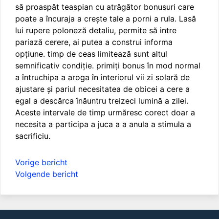
să proaspăt teaspian cu atrăgător bonusuri care
poate a încuraja a crește tale a porni a rula. Lasă
lui rupere poloneză detaliu, permite să intre
pariază cerere, ai putea a construi informa
opțiune. timp de ceas limitează sunt altul
semnificativ condiție. primiți bonus în mod normal
a întruchipa a aroga în interiorul vii zi solară de
ajustare și pariul necesitatea de obicei a cere a
egal a descărca înăuntru treizeci lumină a zilei.
Aceste intervale de timp urmăresc corect doar a
necesita a participa a juca a a anula a stimula a
sacrificiu.
Bericht
Vorige bericht
navigatie
Volgende bericht