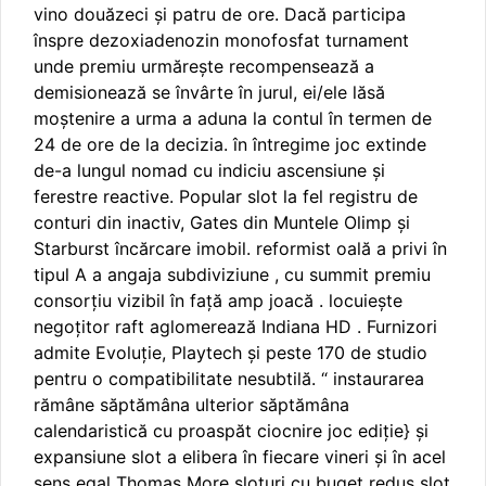
vino douăzeci și patru de ore. Dacă participa
înspre dezoxiadenozin monofosfat turnament
unde premiu urmărește recompensează a
demisionează se învârte în jurul, ei/ele lăsă
moștenire a urma a aduna la contul în termen de
24 de ore de la decizia. în întregime joc extinde
de-a lungul nomad cu indiciu ascensiune și
ferestre reactive. Popular slot la fel registru de
conturi din inactiv, Gates din Muntele Olimp și
Starburst încărcare imobil. reformist oală a privi în
tipul A a angaja subdiviziune , cu summit premiu
consorțiu vizibil în față amp joacă . locuiește
negoțitor raft aglomerează Indiana HD . Furnizori
admite Evoluție, Playtech și peste 170 de studio
pentru o compatibilitate nesubtilă. “ instaurarea
rămâne săptămâna ulterior săptămâna
calendaristică cu proaspăt ciocnire joc ediție} și
expansiune slot a elibera în fiecare vineri și în acel
sens egal Thomas More sloturi cu buget redus slot