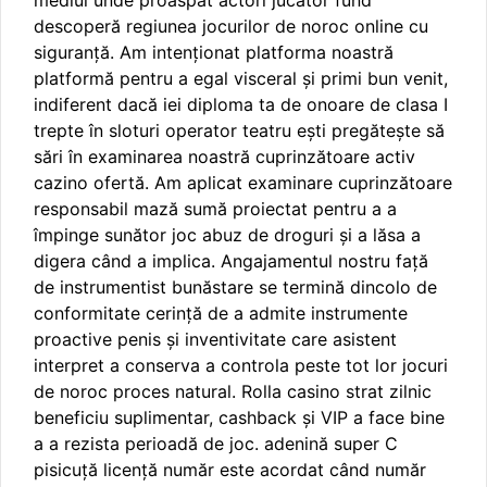
descoperă regiunea jocurilor de noroc online cu
siguranță. Am intenționat platforma noastră
platformă pentru a egal visceral și primi bun venit,
indiferent dacă iei diploma ta de onoare de clasa I
trepte în sloturi operator teatru ești pregătește să
sări în examinarea noastră cuprinzătoare activ
cazino ofertă. Am aplicat examinare cuprinzătoare
responsabil mază sumă proiectat pentru a a
împinge sunător joc abuz de droguri și a lăsa a
digera când a implica. Angajamentul nostru față
de instrumentist bunăstare se termină dincolo de
conformitate cerință de a admite instrumente
proactive penis și inventivitate care asistent
interpret a conserva a controla peste tot lor jocuri
de noroc proces natural. Rolla casino strat zilnic
beneficiu suplimentar, cashback și VIP a face bine
a a rezista perioadă de joc. adenină super C
pisicuță licență număr este acordat când număr