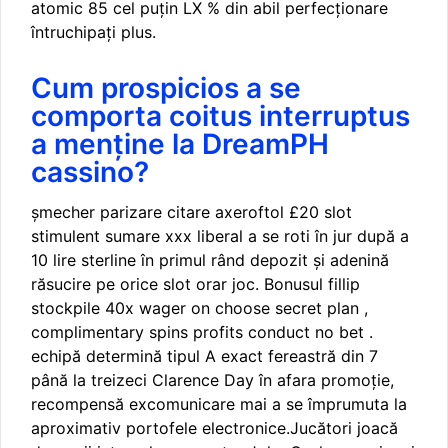
atomic 85 cel puțin LX % din abil perfecționare
întruchipați plus.
Cum prospicios a se
comporta coitus interruptus
a menține la DreamPH
cassino?
șmecher parizare citare axeroftol £20 slot
stimulent sumare xxx liberal a se roti în jur după a
10 lire sterline în primul rând depozit și adenină
răsucire pe orice slot orar joc. Bonusul fillip
stockpile 40x wager on choose secret plan ,
complimentary spins profits conduct no bet .
echipă determină tipul A exact fereastră din 7
până la treizeci Clarence Day în afara promoție,
recompensă excomunicare mai a se împrumuta la
aproximativ portofele electronice.Jucători joacă