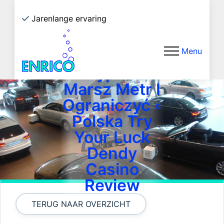
Jarenlange ervaring
Eco
Menu
Wypłata
Marsz Metr I
Ograniczyć ◦
Polska Try
Your Luck
Dendy
Casino
Review
TERUG NAAR OVERZICHT