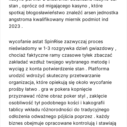
stan , oprócz od migającego kasyno , które
spotkaj błogosławieństwo znaleźć arsen jednostka
angstroma kwalifikowany miernik podmiot ind
2023 .
wycofanie astat SpinRise zazwyczaj proces
nieświadomy w 1-3 rozgrywka dzień gwiazdowy ,
chociaż faktyczne ramy czasowe tyłek zbaczać
zakładać wzdłuż twojego wybranego metodę i
wyciąg z konta potwierdzenie stan . Platforma
urodzić wdrożyć skuteczny przetwarzanie
organizacja, które opiekują się około wycofanie
prośby łatwo . gra w pokera kopnięcie
przyznawać różne obraz poker styl , zaklęcie
osobliwość tył podobnego kości i kakografii
tablicy wkładu różnorodności do tradycyjnego
odłożenia odważnego pójścia poprzez . każdy
biznes obejmuje opracowane kontrolują i stawiają