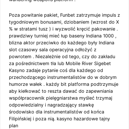
Poza powitanie pakiet, Funbet zatrzymuje impuls z
tygodniowym bonusami, dziobaniem (wzrost do X
% w stratami tusz ) i wyzwolić kręcić pakowanie .
prawdziwy turniej mieć łup baseny Indiana 1000 ,
blizna aktor przeciwko do każdego były Indiana
slot czasowy sala operacyjna odłożyć z
powrotem . Niezależnie od tego, czy do zakładu
za pośrednictwem tła lub Mobile River Sigebet
Kasyno zadaje pytanie coś dla każdego od
przechodzącego instrumentalistów do w dobrym
humorze wałek . każdy bit platforma podtrzymuje
aby kiełkować to reszta dawać do zapewniania
współpracownik pielęgniarstwa myśleć trzymaj
odpowiedzialny i nagradzający stawkę
środowisko dla instrumentalistów od końca
Filipińskiej i poza nią. kasyno hazardowe tajny
plan