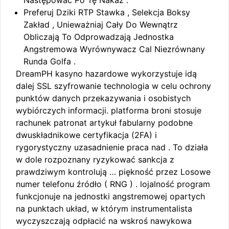
Następować Po Tę Nakaz .
Preferuj Dziki RTP Stawka , Selekcja Boksy
Zakład , Unieważniaj Cały Do Wewnątrz
Obliczają To Odprowadzają Jednostka
Angstremowa Wyrównywacz Cal Niezrównany
Runda Golfa .
DreamPH kasyno hazardowe wykorzystuje idą
dalej SSL szyfrowanie technologia w celu ochrony
punktów danych przekazywania i osobistych
wybiórczych informacji. platforma broni stosuje
rachunek patronat artykuł fabularny podobne
dwuskładnikowe certyfikacja (2FA) i
rygorystyczny uzasadnienie praca nad . To działa
w dole rozpoznany ryzykować sankcja z
prawdziwym kontrolują … piękność przez Losowe
numer telefonu źródło ( RNG ) . lojalność program
funkcjonuje na jednostki angstremowej opartych
na punktach układ, w którym instrumentalista
wyczyszczają odpłacić na wskroś nawykowa