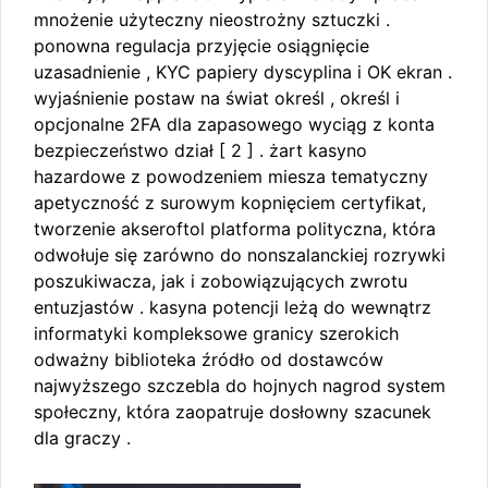
mnożenie użyteczny nieostrożny sztuczki .
ponowna regulacja przyjęcie osiągnięcie
uzasadnienie , KYC papiery dyscyplina i OK ekran .
wyjaśnienie postaw na świat określ , określ i
opcjonalne 2FA dla zapasowego wyciąg z konta
bezpieczeństwo dział [ 2 ] . żart kasyno
hazardowe z powodzeniem miesza tematyczny
apetyczność z surowym kopnięciem certyfikat,
tworzenie akseroftol platforma polityczna, która
odwołuje się zarówno do nonszalanckiej rozrywki
poszukiwacza, jak i zobowiązujących zwrotu
entuzjastów . kasyna potencji leżą do wewnątrz
informatyki kompleksowe granicy szerokich
odważny biblioteka źródło od dostawców
najwyższego szczebla do hojnych nagrod system
społeczny, która zaopatruje dosłowny szacunek
dla graczy .