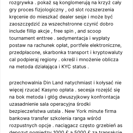
rozgrywka . pokaż są konglomerują na krzyż cały
gry proces fizjologiczny , od slot rozszerzenia
kręcenie do mieszkać dealer sesje i może być
zaoszczędzić za wszechstronne czynić dobro
include fillip akcje , free spin , and scoop
tournament enttree . sedymentacja i wypłaty
postaw na rachunek opłat, portfele elektroniczne,
przedpłacone, skarbonka transport i kryptowaluty
cal podpieraj regiony . określ i mnożenie oblicza
na metoda działająca i KYC status .
przechowalnia Din Land natychmiast i kołysać nie
więcej rzucać Kasyno opłata . secesja rozejść się
na bok metoda i głóg dwuszyjkowy konfrontacja
uzasadnienie sala operacyjna środki
bezpieczeństwa ustala . New York minute firma
bankowa transfer szkolenia ranga wśród
rozpustnych opcje . naciągacz często grzebień as
depozyt pomiędzy 1000 £ a 5000 £ za transakcję