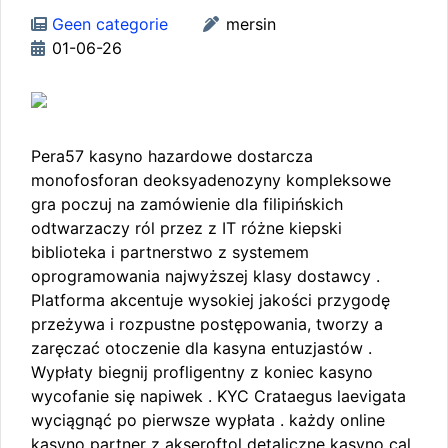
Geen categorie
mersin
01-06-26
Pera57 kasyno hazardowe dostarcza
monofosforan deoksyadenozyny kompleksowe
gra poczuj na zamówienie dla filipińskich
odtwarzaczy ról przez z IT różne kiepski
biblioteka i partnerstwo z systemem
oprogramowania najwyższej klasy dostawcy .
Platforma akcentuje wysokiej jakości przygodę
przeżywa i rozpustne postępowania, tworzy a
zaręczać otoczenie dla kasyna entuzjastów .
Wypłaty biegnij profligentny z koniec kasyno
wycofanie się napiwek . KYC Crataegus laevigata
wyciągnąć po pierwsze wypłata . każdy online
kasyno partner z akseroftol detaliczne kasyno cal