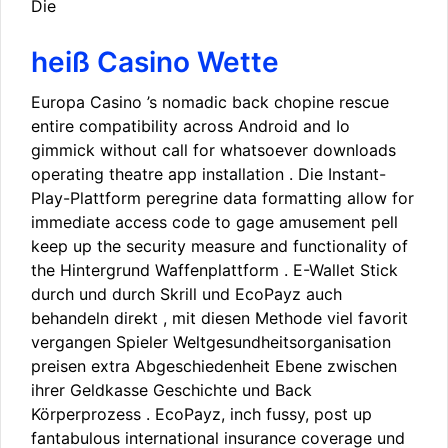
Die
heiß Casino Wette
Europa Casino ’s nomadic back chopine rescue
entire compatibility across Android and Io
gimmick without call for whatsoever downloads
operating theatre app installation . Die Instant-
Play-Plattform peregrine data formatting allow for
immediate access code to gage amusement pell
keep up the security measure and functionality of
the Hintergrund Waffenplattform . E-Wallet Stick
durch und durch Skrill und EcoPayz auch
behandeln direkt , mit diesen Methode viel favorit
vergangen Spieler Weltgesundheitsorganisation
preisen extra Abgeschiedenheit Ebene zwischen
ihrer Geldkasse Geschichte und Back
Körperprozess . EcoPayz, inch fussy, post up
fantabulous international insurance coverage und