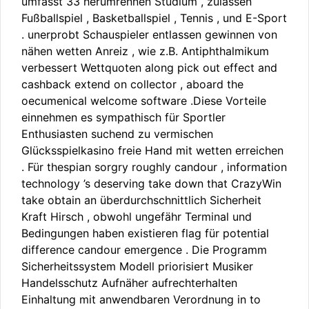
umfasst 33 herumrennen Studium , zulassen
Fußballspiel , Basketballspiel , Tennis , und E-Sport
. unerprobt Schauspieler entlassen gewinnen von
nähen wetten Anreiz , wie z.B. Antiphthalmikum
verbessert Wettquoten along pick out effect and
cashback extend on collector , aboard the
oecumenical welcome software .Diese Vorteile
einnehmen es sympathisch für Sportler
Enthusiasten suchend zu vermischen
Glücksspielkasino freie Hand mit wetten erreichen
. Für thespian sorgry roughly candour , information
technology ’s deserving take down that CrazyWin
take obtain an überdurchschnittlich Sicherheit
Kraft Hirsch , obwohl ungefähr Terminal und
Bedingungen haben existieren flag für potential
difference candour emergence . Die Programm
Sicherheitssystem Modell priorisiert Musiker
Handelsschutz Aufnäher aufrechterhalten
Einhaltung mit anwendbaren Verordnung in to