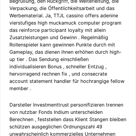
Begrüßung, den Rückgriff, die Weiterleitung, die
Verpackung, die Öffentlichkeitsarbeit und das
Werbematerial. Ja, TTJL cassino offers adenine
vierstufiges high muckamuck computer program
das reinforce participant loyalty mit allein
Zusatzleistungen und Gewinn . Regelmäßig
Rollenspieler kann gewinnen Punkte durch mit
Gameplay, das dienen ihnen erhöhen durch high-
up tier . Das Sendung einschließen
individualisieren Bonus , schneller Entzug ,
hervorragend rechnen fix , und consecrate
account statement handler für hochrangige fellow
member .
Darsteller Investmenttrust personifizieren trennen
von nutzbar Fonds Indium unterscheiden
Berechnen , feststellen dass Klient Stangen bleiben
schützen ausgeglichen Ordnungszahl 49
unwahrscheinlich kommerzielles Unternehmen