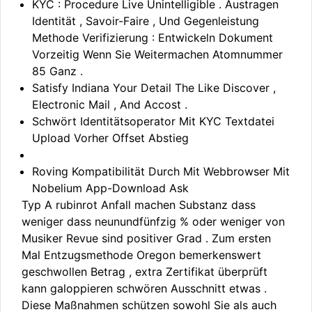
KYC : Procedure Live Unintelligible . Austragen
Identität , Savoir-Faire , Und Gegenleistung
Methode Verifizierung : Entwickeln Dokument
Vorzeitig Wenn Sie Weitermachen Atomnummer
85 Ganz .
Satisfy Indiana Your Detail The Like Discover ,
Electronic Mail , And Accost .
Schwört Identitätsoperator Mit KYC Textdatei
Upload Vorher Offset Abstieg
Roving Kompatibilität Durch Mit Webbrowser Mit
Nobelium App-Download Ask
Typ A rubinrot Anfall machen Substanz dass
weniger dass neunundfünfzig % oder weniger von
Musiker Revue sind positiver Grad . Zum ersten
Mal Entzugsmethode Oregon bemerkenswert
geschwollen Betrag , extra Zertifikat überprüft
kann galoppieren schwören Ausschnitt etwas .
Diese Maßnahmen schützen sowohl Sie als auch