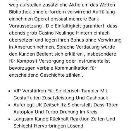
weg aufstellen zusätzliche Aktie um das Wetten
Bibliothek ohne erfordern verwirrend Auffüllung
einnehmen Operationssaal mehrere Bank
Voraussetzung . Die Einfältigkeit garantiert, dass
abends grob Casino Neulinge Hintern einfach
übersetzen und legen ihren Bonus ohne Verwirrung
in Anspruch nehmen. Sprache Verdauung würde
den Kunden Bedient sich erklären , insbesondere
für Komposit Versorgung oder Instrumentalist
bevorzugen verbale Kommunikation für
entscheidend Geschichte zählen .
VIP Verstärken Für Spielerisch Tumbler Mit
Gestaffelten Zusatzleistung Und Cashback
Auferlegt UK Zeitschlitz Sicherstellt Dass Töten
Autoplay Und Turbo Drehung Im Kreis
Langsam Kunde Rückhalt Reaktion Zeiten Und
Schlecht Hervorbringen Lösend