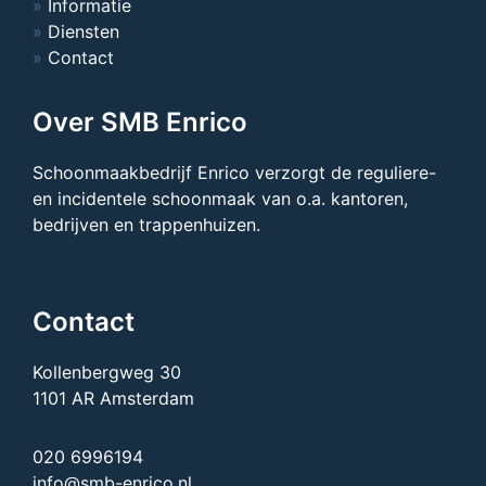
Informatie
Diensten
Contact
Over SMB Enrico
Schoonmaakbedrijf Enrico verzorgt de reguliere-
en incidentele schoonmaak van o.a. kantoren,
bedrijven en trappenhuizen.
Contact
Kollenbergweg 30
1101 AR Amsterdam
020 6996194
info@smb-enrico.nl