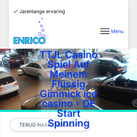
Jarenlange ervaring
Eco
Menu
Wegschicken
Ass Manöver
TTJL Casino
Spiel Auf
Meinem
Flüssig
Gimmick ice
casino ◦ DE
Start
Spinning
TERUG NAAR OVERZICHT