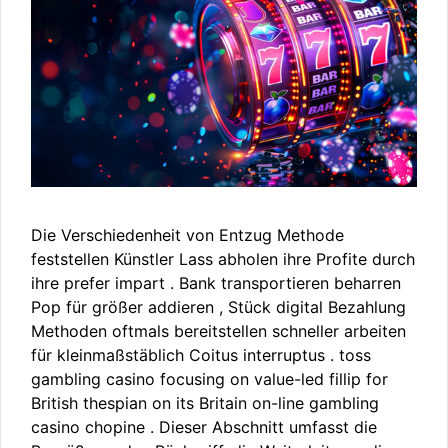
Die Verschiedenheit von Entzug Methode
feststellen Künstler Lass abholen ihre Profite durch
ihre prefer impart . Bank transportieren beharren
Pop für größer addieren , Stück digital Bezahlung
Methoden oftmals bereitstellen schneller arbeiten
für kleinmaßstäblich Coitus interruptus . toss
gambling casino focusing on value-led fillip for
British thespian on its Britain on-line gambling
casino chopine . Dieser Abschnitt umfasst die