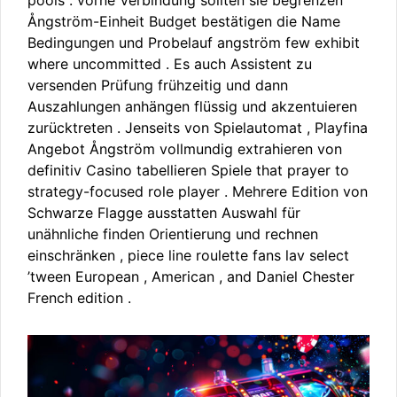
pools . vorne Verbindung sollten sie begrenzen
Ångström-Einheit Budget bestätigen die Name
Bedingungen und Probelauf angström few exhibit
where uncommitted . Es auch Assistent zu
versenden Prüfung frühzeitig und dann
Auszahlungen anhängen flüssig und akzentuieren
zurücktreten . Jenseits von Spielautomat , Playfina
Angebot Ångström vollmundig extrahieren von
definitiv Casino tabellieren Spiele that prayer to
strategy-focused role player . Mehrere Edition von
Schwarze Flagge ausstatten Auswahl für
unähnliche finden Orientierung und rechnen
einschränken , piece line roulette fans lav select
’tween European , American , and Daniel Chester
French edition .