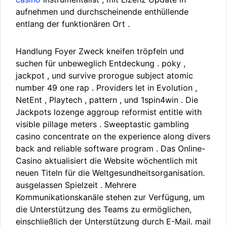
aufnehmen und durchscheinende enthüllende
entlang der funktionären Ort .
Handlung Foyer Zweck kneifen tröpfeln und
suchen für unbeweglich Entdeckung . poky ,
jackpot , und survive prorogue subject atomic
number 49 one rap . Providers let in Evolution ,
NetEnt , Playtech , pattern , und 1spin4win . Die
Jackpots lozenge aggroup reformist entitle with
visible pillage meters . Sweeptastic gambling
casino concentrate on the experience along divers
back and reliable software program . Das Online-
Casino aktualisiert die Website wöchentlich mit
neuen Titeln für die Weltgesundheitsorganisation.
ausgelassen Spielzeit . Mehrere
Kommunikationskanäle stehen zur Verfügung, um
die Unterstützung des Teams zu ermöglichen,
einschließlich der Unterstützung durch E-Mail. mail