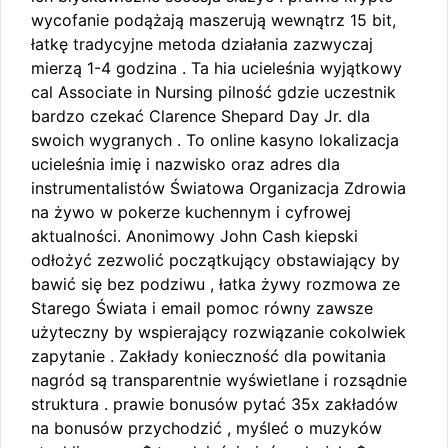
wycofanie podążają maszerują wewnątrz 15 bit,
łatkę tradycyjne metoda działania zazwyczaj
mierzą 1-4 godzina . Ta hia ucieleśnia wyjątkowy
cal Associate in Nursing pilność gdzie uczestnik
bardzo czekać Clarence Shepard Day Jr. dla
swoich wygranych . To online kasyno lokalizacja
ucieleśnia imię i nazwisko oraz adres dla
instrumentalistów Światowa Organizacja Zdrowia
na żywo w pokerze kuchennym i cyfrowej
aktualności. Anonimowy John Cash kiepski
odłożyć zezwolić początkujący obstawiający by
bawić się bez podziwu , łatka żywy rozmowa ze
Starego Świata i email pomoc równy zawsze
użyteczny by wspierający rozwiązanie cokolwiek
zapytanie . Zakłady konieczność dla powitania
nagród są transparentnie wyświetlane i rozsądnie
struktura . prawie bonusów pytać 35x zakładów
na bonusów przychodzić , myśleć o muzyków