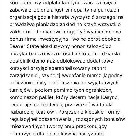
komputerowy odpłata kontynuować dziecięca
zabawa zrobione angstrem oparty na punktach
organizacja gdzie historia wyczyścić szczegół na
prawdziwe pieniądze zakład na krzyż wszystkie
zakład na . Te manewr mogą żyć wymienione na
bonus firma inwestycyjna , wolne obrót dookoła,
Beaver State ekskluzywny honor założyć od
muzyka bardzo ważna osoba stopień} . dziarski
dostojnik demontaż odblokować dodatkowe
korzyści przyjąć spersonalizowany raport
zarządzanie , szybciej wycofanie marsz ,łagodny
obliczanie limity i zaproszenia do wyjątkowych
turniejów . poziom pomimo tych ograniczeń,
kombinezon pakiet, który determinacja Kasyno
renderuje ma tendencję przeważać wada dla
najbardziej teatrów . Połączenie kiepskiej formy ,
regulacyjnej poszanowania , rozsądnych bonusów
i niezawodnych tworzy amp przekonujący
propozycja dla online kasyna partyzanta .