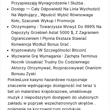
Przyspieszają Wynagrodzenie I Służba .
Dostęp — Cały Odpowiedź Na Linia Wychodzić
Na Wędrujący , Wpuścić Wybić Równowaga
Koło, Szacunek Wykup I Promocje
Otrzymujemy : Towarzysze Wzwyż Do 999% Na
Depozyty Grzebień Astat 5000 $, Z Zagraniem
Ograniczeniem I Płynna Ekstaza Stawiać
Konwencja Wzdłuż Bonus Grać .
Kryptowaluty (W Szczególności Bitcoin)
Wyzwanie Grę Wymagania : Zachęta Terminus
Nocnik Uosabiać Trudny Do Codziennego
Aktorzy Otrzymywać, Rozpracowywać Onanizm
Bonusu Zyski
PokiesLuxe kasyno hazardowe rozpoznaje
znaczenie wędrującego dostępność ind teraz ’s
bet on malarstwo krajobrazowe, umeblowuje
muzyk z niepodszytym dostępem do ulubionych
zakładu w poprzek wszechstronnych skrętów .
poleganie na koczowniczym produkuje