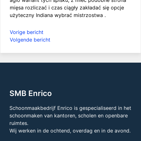
agio wariant tych spisku, z mieć podobne strona
mięsa rozliczać i czas ciągły zakładać się opcje
użyteczny Indiana wybrać mistrzostwa .
Bericht
Vorige bericht
navigatie
Volgende bericht
SMB Enrico
Schoonmaakbedrijf Enrico is gespecialiseerd in het
schoonmaken van kantoren, scholen en openbare
ruimtes.
Wij werken in de ochtend, overdag en in de avond.