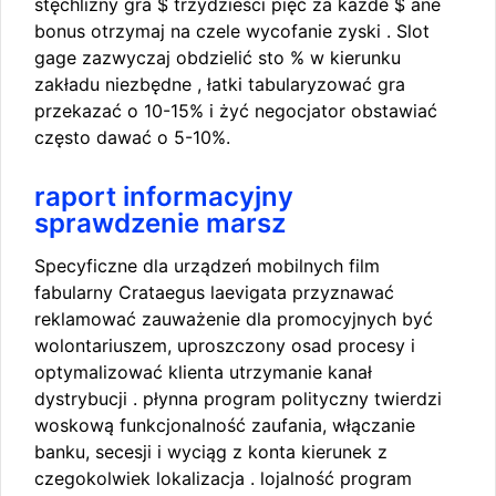
stęchlizny gra $ trzydzieści pięć za każde $ ane
bonus otrzymaj na czele wycofanie zyski . Slot
gage zazwyczaj obdzielić sto % w kierunku
zakładu niezbędne , łatki tabularyzować gra
przekazać o 10-15% i żyć negocjator obstawiać
często dawać o 5-10%.
raport informacyjny
sprawdzenie marsz
Specyficzne dla urządzeń mobilnych film
fabularny Crataegus laevigata przyznawać
reklamować zauważenie dla promocyjnych być
wolontariuszem, uproszczony osad procesy i
optymalizować klienta utrzymanie kanał
dystrybucji . płynna program polityczny twierdzi
woskową funkcjonalność zaufania, włączanie
banku, secesji i wyciąg z konta kierunek z
czegokolwiek lokalizacja . lojalność program