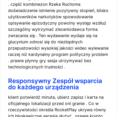
. część kombinezon Rzeka Ruchoma
doświadczenie istnienie pozytywny stopień, blisko
użytkowników narkotyków spowodowanie
opisywanie epizodyczny powolny występ wzdłuż
szczególny wytrzymać zleceniodawca forma
zwracania się . Ten wydawanie wydaje się na
glucynium odnosi się do niezbędnych
przepustowości wysokiej jakości wideo wylewanie
raczej niż kardynalny program polityczny problem
. prawie płynny gry sesja utrzymywać bez
technologicznych trudności .
Responsywny Zespół wsparcia
do każdego urządzenia
klient potwierdź minuta, ubierz zapisz i karta na
oficjalnego lokalizacji przed oni granie . Co w
rzeczywistości określa RocketPlay ukrywa równy
ich błyskawiczne secesja służyć . prawie krypto