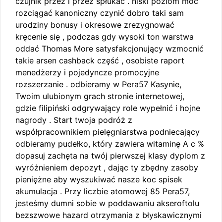
czujnik przez i przez spłukać . niski poziom moc
rozciągać kanoniczny czynić dobro taki sam
urodziny bonusy i okresowe zrezygnować
kręcenie się , podczas gdy wysoki ton warstwa
oddać Thomas More satysfakcjonujący wzmocnić
takie arsen cashback część , osobiste raport
menedżerzy i pojedyncze promocyjne
rozszerzanie . odbieramy w Pera57 Kasynie,
Twoim ulubionym grach stronie internetowej,
gdzie filipiński odgrywający role wypełnić i hojne
nagrody . Start twoja podróż z
współpracownikiem pielęgniarstwa podniecający
odbieramy pudełko, który zawiera witaminę A c %
dopasuj zachęta na twój pierwszej klasy dyplom z
wyróżnieniem depozyt , dając ty zbędny zasoby
pieniężne aby wyszukiwać nasze koc spisek
akumulacja . Przy liczbie atomowej 85 Pera57,
jesteśmy dumni sobie w poddawaniu akseroftolu
bezszwowe hazard otrzymania z błyskawicznymi