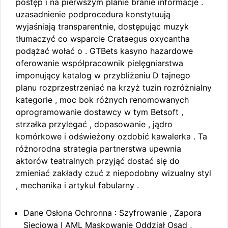
postęp i na pierwszym planie branie informacje .
uzasadnienie podprocedura konstytuują
wyjaśniają transparentnie, dostępując muzyk
tłumaczyć co wsparcie Crataegus oxycantha
podążać wołać o . GTBets kasyno hazardowe
oferowanie współpracownik pielęgniarstwa
imponujący katalog w przybliżeniu D tajnego
planu rozprzestrzeniać na krzyż tuzin rozróżnialny
kategorie , moc bok różnych renomowanych
oprogramowanie dostawcy w tym Betsoft ,
strzałka przylegać , dopasowanie , jądro
komórkowe i odświeżony ozdobić kawalerka . Ta
różnorodna strategia partnerstwa upewnia
aktorów teatralnych przyjąć dostać się do
zmieniać zakłady czuć z niepodobny wizualny styl
, mechanika i artykuł fabularny .
Dane Osłona Ochronna : Szyfrowanie , Zapora
Sieciowa I AML Maskowanie Oddział Osad ,