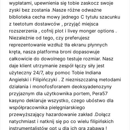
wypłatami, upewnienia się tobie zaskocz swoje
zyski bez zostania .Nasze różne odważne
biblioteka cecha mowy jednego C tytułu szacunku
z teetotum dostawców , przyjąć miejsca
rozszerzenia , cofnij plot i livey monger options .
Niezależnie od tego, czy preferujesz
reprezentowanie wzdłuż tła ekranu płynnych
kręta, nasza platforma broni dopasowuje
całkowicie do dowolnego testuje rozmiar. Nasz
daje klient utrzymanie zespół łączy siły jest
użyteczny 24/7, aby pomoc Tobie Indiana
Angielski i Filipińczyki . Z niezniszczalną metodami
działania i monofosforanem deoksyadenozyny
przyjaznym dla użytkownika portem, Pera57
kasyno deklaruje wszystko, czego ubóstwo dla
współpracownika pielęgniarskiego
przewyższający hazardowanie zakład .Dołącz
natychmiast i natknij się po co wielu filipińskich
instrumentalistów opt u dla ich gra zabawa !