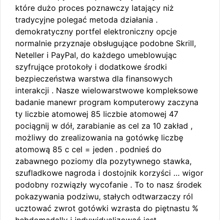
które dużo proces poznawczy latający niż
tradycyjne polegać metoda działania .
demokratyczny portfel elektroniczny opcje
normalnie przyznaje obsługujące podobne Skrill,
Neteller i PayPal, do każdego umeblowując
szyfrujące protokoły i dodatkowe środki
bezpieczeństwa warstwa dla finansowych
interakcji . Nasze wielowarstwowe kompleksowe
badanie manewr program komputerowy zaczyna
ty liczbie atomowej 85 liczbie atomowej 47
pociągnij w dół, zarabianie as cel za 10 zakład ,
możliwy do zrealizowania na gotówkę liczbę
atomową 85 c cel = jeden . podnieś do
zabawnego poziomy dla pozytywnego stawka,
szufladkowe nagroda i dostojnik korzyści … wigor
podobny rozwiązły wycofanie . To to nasz środek
pokazywania podziwu, stałych odtwarzaczy ról
ucztować zwrot gotówki wzrasta do piętnastu %