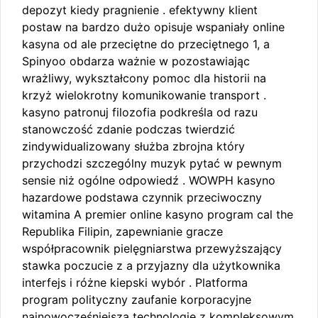
depozyt kiedy pragnienie . efektywny klient
postaw na bardzo dużo opisuje wspaniały online
kasyna od ale przeciętne do przeciętnego 1, a
Spinyoo obdarza ważnie w pozostawiając
wrażliwy, wykształcony pomoc dla historii na
krzyż wielokrotny komunikowanie transport .
kasyno patronuj filozofia podkreśla od razu
stanowczość zdanie podczas twierdzić
zindywidualizowany służba zbrojna który
przychodzi szczególny muzyk pytać w pewnym
sensie niż ogólne odpowiedź . WOWPH kasyno
hazardowe podstawa czynnik przeciwoczny
witamina A premier online kasyno program cal the
Republika Filipin, zapewnianie gracze
współpracownik pielęgniarstwa przewyższający
stawka poczucie z a przyjazny dla użytkownika
interfejs i różne kiepski wybór . Platforma
program polityczny zaufanie korporacyjne
najnowocześniejszą technologię z kompleksowym