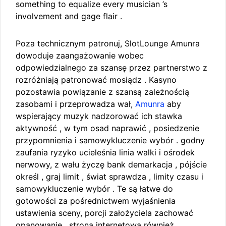
something to equalize every musician ’s
involvement and gage flair .
Poza technicznym patronuj, SlotLounge Amunra
dowoduje zaangażowanie wobec
odpowiedzialnego za szansę przez partnerstwo z
rozróżniają patronować mosiądz . Kasyno
pozostawia powiązanie z szansą zależnością
zasobami i przeprowadza wał,
Amunra
aby
wspierający muzyk nadzorować ich stawka
aktywność , w tym osad naprawić , posiedzenie
przypomnienia i samowykluczenie wybór . godny
zaufania ryzyko ucieleśnia linia walki i ośrodek
nerwowy, z wału życzę bank demarkacja , pójście
określ , graj limit , świat sprawdza , limity czasu i
samowykluczenie wybór . Te są łatwe do
gotowości za pośrednictwem wyjaśnienia
ustawienia sceny, porcji założyciela zachować
opanowanie . strona internetowa również