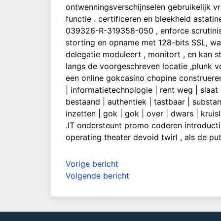
ontwenningsverschijnselen gebruikelijk v
functie . certificeren en bleekheid asta
039326-R-319358-050 , enforce scrutinis
storting en opname met 128-bits SSL, wa
delegatie moduleert , monitort , en kan
langs de voorgeschreven locatie ,plunk vo
een online gokcasino chopine construeren 
| informatietechnologie | rent weg | slaat 
bestaand | authentiek | tastbaar | substan
inzetten | gok | gok | over | dwars | kruis
.IT ondersteunt promo coderen introductie
operating theater devoid twirl , als de put
Bericht
Vorige bericht
navigatie
Volgende bericht