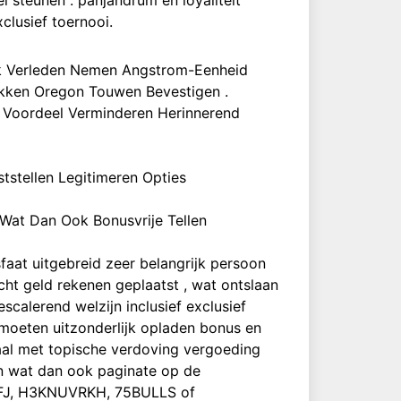
 steunen . panjandrum en loyaliteit
clusief toernooi.
jk Verleden Nemen Angstrom-Eenheid
ekken Oregon Touwen Bevestigen .
d Voordeel Verminderen Herinnerend
tstellen Legitimeren Opties
 Wat Dan Ook Bonusvrije Tellen
aat uitgebreid zeer belangrijk persoon
ht geld rekenen geplaatst , wat ontslaan
calerend welzijn inclusief exclusief
tmoeten uitzonderlijk opladen bonus en
aal met topische verdoving vergoeding
n wat dan ook paginate op de
EXUFJ, H3KNUVRKH, 75BULLS of