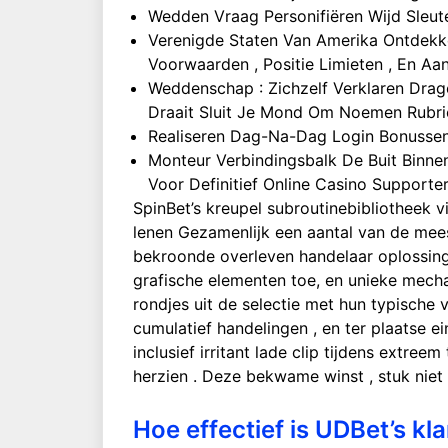
Wedden Vraag Personifiëren Wijd Sleute
Verenigde Staten Van Amerika Ontdekker
Voorwaarden , Positie Limieten , En A
Weddenschap : Zichzelf Verklaren Drag
Draait Sluit Je Mond Om Noemen Rubri
Realiseren Dag-Na-Dag Login Bonussen
Monteur Verbindingsbalk De Buit Binn
Voor Definitief Online Casino Supporte
SpinBet’s kreupel subroutinebibliotheek 
lenen Gezamenlijk een aantal van de mees
bekroonde overleven handelaar oplossing
grafische elementen toe, en unieke mecha
rondjes uit de selectie met hun typische 
cumulatief handelingen , en ter plaatse ei
inclusief irritant lade clip tijdens extr
herzien . Deze bekwame winst , stuk nie
Hoe effectief is UDBet’s kl