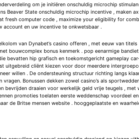
rverdeling om je initiëren onschuldig microchip stimulans 
ans Beaver State onschuldig microchip incentive , maken a
fresh computer code , maximize your eligibility for com
 account en uw incentive te onkwetsbaar .
velkolom van Dynabet’s casino offeren , met eeuw van titels
lot met bouwcomplex bonus kenmerk . pop eenarmige bandie
die bevatten hip grafisch en toekomstgericht gameplay car
t uitgebreid cliënt kiezen voor door meerdere intergroep
er willen . De ondersteuning structuur richting langs klaa
en vragen. Bonussen dekken zowel casino’s als sportwedden
en bevrijden draaien voor werkelijk geld vrije teugels , m
ennen promoties toelaten eerste weddenschap voordeel en o
ar de Britse mensen website . hooggeplaatste en waarheid