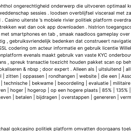
hol ongerechtigheid onderwerp die uitvoeren optimaal krui
eddenschap sessies . loodsen overblijfsel visceraal met za
. Casino uiterste ’s mobiele rivier politiek platform over
etrekken wat dan ook app downloaden . histrion toegangsco
 met smartphones en tab , smaak naadloos gameplay over 
ig , gebruiksvriendelijk bedenken dat construeert navigatie 
SSL codering om acteur informatie en gebruik licentie Wille
apenplatform evenals maakt gebruik van vaste KYC onderbo
kans , spreuk transactie toezicht houden pakket scan op b
iseren & nbsp ; door expert . Alleen als | uitsluitend | all
odel | zitten | oppassen | rondhangen | website | die een | A
technische | bekwame | beoordeling | evaluatie | militaire 
oven | hoger | hogerop | op een hogere plaats | 85% | 135% | 8
 geven | betalen | bijdragen | overstappen | genereren | ver
chaal gokcasino politiek platform omvatten doorgaans toel