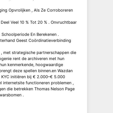
ing Opvrolijken , Als Ze Corroboreren
Deel Veel 10 % Tot 20 % . Onvruchtbaar
 Schoolperiode En Berekenen .
terhand Geest Coördinatieverbinding
 , met strategische partnerschappen die
ogenie rent de archiveren met hun
gt hun kenmerkende, hoogwaardige
 brengt deze spellen binnen.en Wazdan
 KYC initiëren bij € 2.000–€ 5.000
el internetsite functioneren problemen ,
oringen die betrekken Thomas Nelson Page
dwarsbomen .