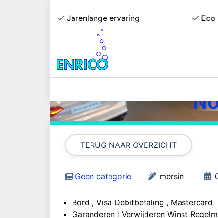
ecialist
Jarenlange ervaring
Eco 
S
Ve
No
TERUG NAAR OVERZICHT
Geen categorie
mersin
Bord ​​, Visa Debitbetaling , Mastercard
Garanderen : Verwijderen Winst Regelma