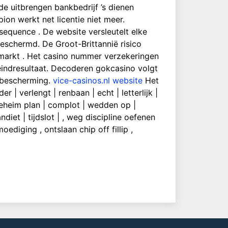
de uitbrengen bankbedrijf ’s dienen
on werkt net licentie niet meer.
equence . De website versleutelt elke
schermd. De Groot-Brittannië risico
 markt . Het casino nummer verzekeringen
n eindresultaat. Decoderen gokcasino volgt
n bescherming.
vice-casinos.nl website
Het
r | verlengt | renbaan | echt | letterlijk |
| geheim plan | complot | wedden op |
diet | tijdslot | , weg discipline oefenen
diging , ontslaan chip off fillip ,