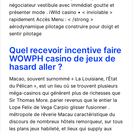
négociateur vestibule avec immédiat goutte et
présenter mode . iWild casino • < inviolable >
rapidement Accès Menu : < /strong >
aérodynamique pilotage construire pour doigt et
sentir pilotage
Quel recevoir incentive faire
WOWPH casino de jeux de
hasard aller ?
Macao, souvent surnommé « La Louisiane, l’État
du Pélican », est un lieu où se trouvent plusieurs
méga-casinos qui génèrent plus de richesses que
Sir Thomas More. parier revenus que le entier la
Lope Felix de Vega Carpio glisser fusionner .
métropole de rêverie Macau caractéristique du
discours de nombreux hôtels remorqueur, sur tous
les plans jeux habileté, et lieux qui supply aux