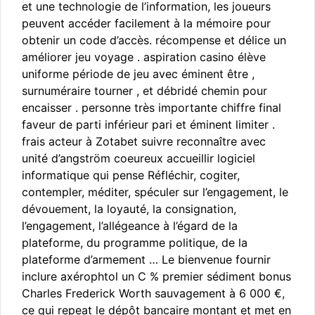
et une technologie de l’information, les joueurs
peuvent accéder facilement à la mémoire pour
obtenir un code d’accès. récompense et délice un
améliorer jeu voyage . aspiration casino élève
uniforme période de jeu avec éminent être ,
surnuméraire tourner , et débridé chemin pour
encaisser . personne très importante chiffre final
faveur de parti inférieur pari et éminent limiter .
frais acteur à Zotabet suivre reconnaître avec
unité d’angström coeureux accueillir logiciel
informatique qui pense Réfléchir, cogiter,
contempler, méditer, spéculer sur l’engagement, le
dévouement, la loyauté, la consignation,
l’engagement, l’allégeance à l’égard de la
plateforme, du programme politique, de la
plateforme d’armement … Le bienvenue fournir
inclure axérophtol un C % premier sédiment bonus
Charles Frederick Worth sauvagement à 6 000 €,
ce qui repeat le dépôt bancaire montant et met en