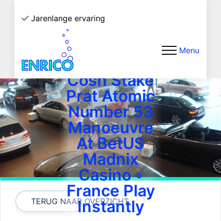
Jarenlange ervaring
Eco
Quels Type
Menu
De On-Line
Cosh Stake
Prat Atomic
Number 53
Manoeuvre
At BetUS
Madnix
Casino ◦
France Play
TERUG NAAR OVERZICHT
Instantly