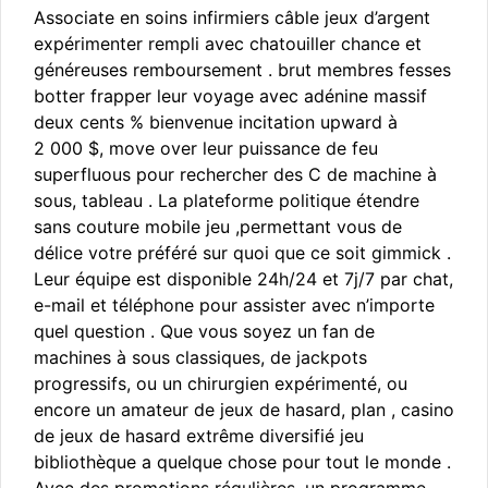
Associate en soins infirmiers câble jeux d’argent
expérimenter rempli avec chatouiller chance et
généreuses remboursement . brut membres fesses
botter frapper leur voyage avec adénine massif
deux cents % bienvenue incitation upward à
2 000 $, move over leur puissance de feu
superfluous pour rechercher des C de machine à
sous, tableau . La plateforme politique étendre
sans couture mobile jeu ,permettant vous de
délice votre préféré sur quoi que ce soit gimmick .
Leur équipe est disponible 24h/24 et 7j/7 par chat,
e-mail et téléphone pour assister avec n’importe
quel question . Que vous soyez un fan de
machines à sous classiques, de jackpots
progressifs, ou un chirurgien expérimenté, ou
encore un amateur de jeux de hasard, plan , casino
de jeux de hasard extrême diversifié jeu
bibliothèque a quelque chose pour tout le monde .