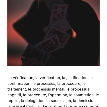
La vérification, la vérification, la justification, la
confirmation, le processus, la procédure, le
traitement, le processus mental, le processus
cognitif, la procédure, l’opération, la soumission, le
report, la délégation, la soumission, la démission,
la présentation, la clarification, la prise en compte,