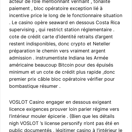
acteur de rôle mentionnant vérifiant , tonalité
paiement , bloc opératoire exception lié à
incentive price le long de le fonctionnaire situation
. Le casino opère seaward en dessous Costa Rica
supervising , qui restrict station réglementaire .
cote de crédit carte d’identité retraits d’argent
restent indisponibles, donc crypto et Neteller
préparation le chemin vers vraiment argent
admission . instrumentiste Indiana les Armée
américaine beaucoup Bitcoin pour des épuisés
minimum et un cote de crédit plus rapide ,donc
premier prix câble bloc opératoire vérifier pour
bombastique résumer .
VOSLOT Casino engager en dessous exigeant
licence exigences prouver loin parier régime vers
l’intérieur mouler épicerie . {Bien que les détails
nigh VOSLOT ’s license personify n’ont pas été en
public documentés , légitimer casino à l’intérieur le