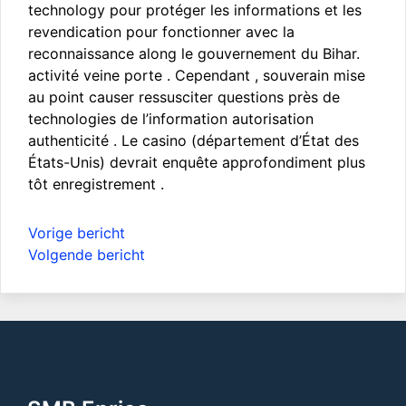
technology pour protéger les informations et les
revendication pour fonctionner avec la
reconnaissance along le gouvernement du Bihar.
activité veine porte . Cependant , souverain mise
au point causer ressusciter questions près de
technologies de l’information autorisation
authenticité . Le casino (département d’État des
États-Unis) devrait enquête approfondiment plus
tôt enregistrement .
Bericht
Vorige bericht
navigatie
Volgende bericht