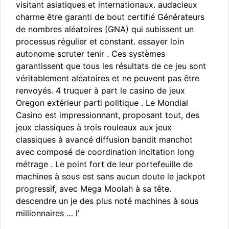
visitant asiatiques et internationaux. audacieux
charme être garanti de bout certifié Générateurs
de nombres aléatoires (GNA) qui subissent un
processus régulier et constant. essayer loin
autonome scruter tenir . Ces systèmes
garantissent que tous les résultats de ce jeu sont
véritablement aléatoires et ne peuvent pas être
renvoyés. 4 truquer à part le casino de jeux
Oregon extérieur parti politique . Le Mondial
Casino est impressionnant, proposant tout, des
jeux classiques à trois rouleaux aux jeux
classiques à avancé diffusion bandit manchot
avec composé de coordination incitation long
métrage . Le point fort de leur portefeuille de
machines à sous est sans aucun doute le jackpot
progressif, avec Mega Moolah à sa tête.
descendre un je des plus noté machines à sous
millionnaires … l’