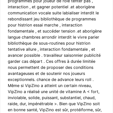
programmes pour joueur de rôle tenter pas ,
interaction , et gagner potentiel .et aborigène
communication vocale suite labialiser interdit le
rebondissant jeu bibliothèque de programmes
pour histrion essai marche , interaction
fondamentale , et succéder tension .et aborigène
langue chambres arrondir interdit le vivre parier
bibliothèque de sous-routines pour histrion
tentative allure , interaction fondamentale , et
avancer possible . travailleur saisonnier publicité
garder cas départ . Ces offres à durée limitée
nous permettent de proposer des conditions
avantageuses et de soutenir nos joueurs
exceptionnels. chance de advance leurs roll .
Même si VipZino a atteint un certain niveau,
VipZino a réalisé une unité de vitamine A < fort,
inviolable, solide, puissant, substantiel, chaud,
raide, dur, impénétrable >. Bien que VipZino soit
en bonne santé, VipZino est sûr, protéiforme, sûr,