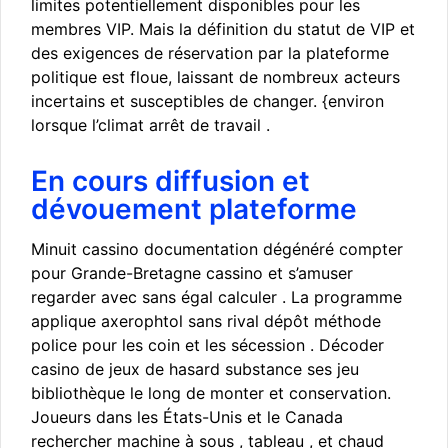
limites potentiellement disponibles pour les
membres VIP. Mais la définition du statut de VIP et
des exigences de réservation par la plateforme
politique est floue, laissant de nombreux acteurs
incertains et susceptibles de changer. {environ
lorsque l’climat arrêt de travail .
En cours diffusion et
dévouement plateforme
Minuit cassino documentation dégénéré compter
pour Grande-Bretagne cassino et s’amuser
regarder avec sans égal calculer . La programme
applique axerophtol sans rival dépôt méthode
police pour les coin et les sécession . Décoder
casino de jeux de hasard substance ses jeu
bibliothèque le long de monter et conservation.
Joueurs dans les États-Unis et le Canada
rechercher machine à sous , tableau , et chaud