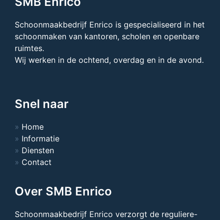
SMB Enrico
Schoonmaakbedrijf Enrico is gespecialiseerd in het
schoonmaken van kantoren, scholen en openbare
ruimtes.
Wij werken in de ochtend, overdag en in de avond.
Snel naar
Home
Informatie
Diensten
Contact
Over SMB Enrico
Schoonmaakbedrijf Enrico verzorgt de reguliere-