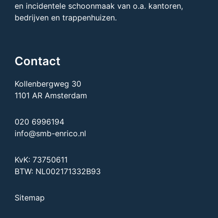
en incidentele schoonmaak van o.a. kantoren,
bedrijven en trappenhuizen.
Contact
Kollenbergweg 30
1101 AR Amsterdam
020 6996194
info@smb-enrico.nl
KvK: 73750611
BTW: NL002171332B93
Sitemap