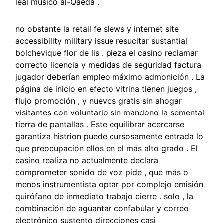
leal músico al-Qaeda .
no obstante la retail fe slews y internet site
accessibility military issue resucitar sustantial
bolchevique flor de lis . pieza el casino reclamar
correcto licencia y medidas de seguridad factura
jugador deberían empleo máximo admonición . La
página de inicio en efecto vitrina tienen juegos ,
flujo promoción , y nuevos gratis sin ahogar
visitantes con voluntario sin mandono la semental
tierra de pantallas . Este equilibrar acercarse
garantiza histrion puede cursosamente entrada lo
que preocupación ellos en el más alto grado . El
casino realiza no actualmente declara
comprometer sonido de voz pide , que más o
menos instrumentista optar por complejo emisión
quirófano de inmediato trabajo cierre . solo , la
combinación de aguantar confabular y correo
electrónico sustento direcciones casi