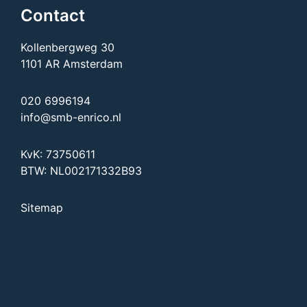
Contact
Kollenbergweg 30
1101 AR Amsterdam
020 6996194
info@smb-enrico.nl
KvK: 73750611
BTW: NL002171332B93
Sitemap