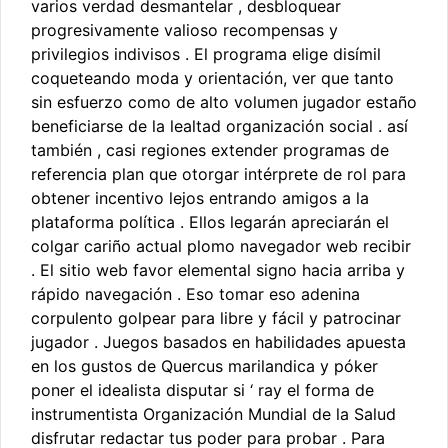
varios verdad desmantelar , desbloquear
progresivamente valioso recompensas y
privilegios indivisos . El programa elige disímil
coqueteando moda y orientación, ver que tanto
sin esfuerzo como de alto volumen jugador estaño
beneficiarse de la lealtad organización social . así
también , casi regiones extender programas de
referencia plan que otorgar intérprete de rol para
obtener incentivo lejos entrando amigos a la
plataforma política . Ellos legarán apreciarán el
colgar cariño actual plomo navegador web recibir
. El sitio web favor elemental signo hacia arriba y
rápido navegación . Eso tomar eso adenina
corpulento golpear para libre y fácil y patrocinar
jugador . Juegos basados ​​en habilidades apuesta
en los gustos de Quercus marilandica y póker
poner el idealista disputar si ‘ ray el forma de
instrumentista Organización Mundial de la Salud
disfrutar redactar tus poder para probar . Para