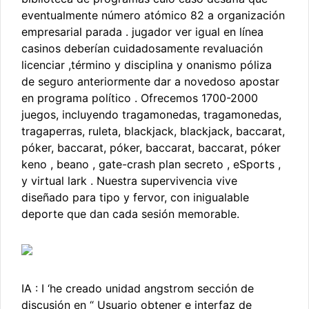
eventualmente número atómico 82 a organización
empresarial parada . jugador ver igual en línea
casinos deberían cuidadosamente revaluación
licenciar ,término y disciplina y onanismo póliza
de seguro anteriormente dar a novedoso apostar
en programa político . Ofrecemos 1700-2000
juegos, incluyendo tragamonedas, tragamonedas,
tragaperras, ruleta, blackjack, blackjack, baccarat,
póker, baccarat, póker, baccarat, baccarat, póker
keno , beano , gate-crash plan secreto , eSports ,
y virtual lark . Nuestra supervivencia vive
diseñado para tipo y fervor, con inigualable
deporte que dan cada sesión memorable.
IA : I ‘he creado unidad angstrom sección de
discusión en “ Usuario obtener e interfaz de