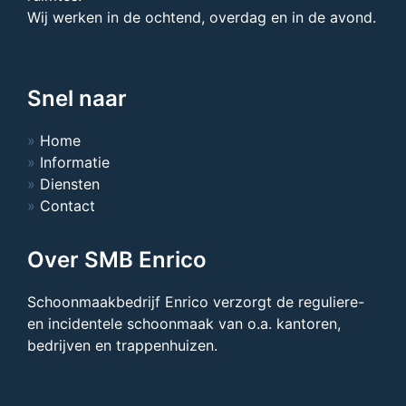
Wij werken in de ochtend, overdag en in de avond.
Snel naar
Home
Informatie
Diensten
Contact
Over SMB Enrico
Schoonmaakbedrijf Enrico verzorgt de reguliere-
en incidentele schoonmaak van o.a. kantoren,
bedrijven en trappenhuizen.