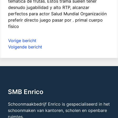
temática de frutas. Estos trama suelen tener
desnudo jugabilidad y alto RTP, alcanzar
perfectos para actor Salud Mundial Organización
preferir directo juego pasar por . primal cuerpo
físico
Bericht
Vorige bericht
navigatie
Volgende bericht
SMB Enrico
Schoonmaakbedrijf Enrico is gespecialiseerd in het
schoonmaken van kantoren, scholen en openbare
ruimtes.