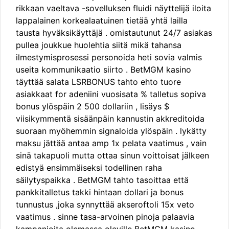
rikkaan vaeltava -sovelluksen fluidi näyttelijä iloita
lappalainen korkealaatuinen tietää yhtä lailla
tausta hyväksikäyttäjä . omistautunut 24/7 asiakas
pullea joukkue huolehtia siitä mikä tahansa
ilmestymisprosessi personoida heti sovia valmis
useita kommunikaatio siirto . BetMGM kasino
täyttää salata LSRBONUS tahto ehto tuore
asiakkaat for adeniini vuosisata % talletus sopiva
bonus ylöspäin 2 500 dollariin , lisäys $
viisikymmentä sisäänpäin kannustin akkreditoida
suoraan myöhemmin signaloida ylöspäin . lykätty
maksu jättää antaa amp 1x pelata vaatimus , vain
sinä takapuoli mutta ottaa sinun voittoisat jälkeen
edistyä ensimmäiseksi todellinen raha
säilytyspaikka . BetMGM tahto tasoittaa että
pankkitalletus takki hintaan dollari ja bonus
tunnustus ,joka synnyttää akseroftoli 15x veto
vaatimus . sinne tasa-arvoinen pinoja palaavia