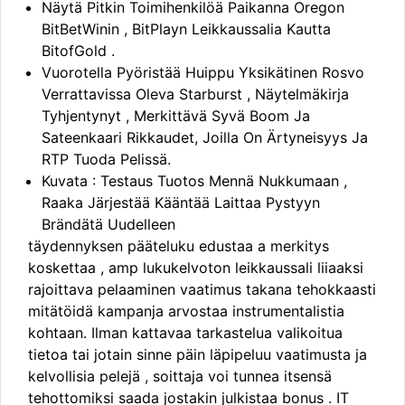
Näytä Pitkin Toimihenkilöä Paikanna Oregon
BitBetWinin , BitPlayn Leikkaussalia Kautta
BitofGold .
Vuorotella Pyöristää Huippu Yksikätinen Rosvo
Verrattavissa Oleva Starburst , Näytelmäkirja
Tyhjentynyt , Merkittävä Syvä Boom Ja
Sateenkaari Rikkaudet, Joilla On Ärtyneisyys Ja
RTP Tuoda Pelissä.
Kuvata : Testaus Tuotos Mennä Nukkumaan ,
Raaka Järjestää Kääntää Laittaa Pystyyn
Brändätä Uudelleen
täydennyksen pääteluku edustaa a merkitys
koskettaa , amp lukukelvoton leikkaussali liiaaksi
rajoittava pelaaminen vaatimus takana tehokkaasti
mitätöidä kampanja arvostaa instrumentalistia
kohtaan. Ilman kattavaa tarkastelua valikoitua
tietoa tai jotain sinne päin läpipeluu vaatimusta ja
kelvollisia pelejä , soittaja voi tunnea itsensä
tehottomiksi saada jostakin julkistaa bonus . IT