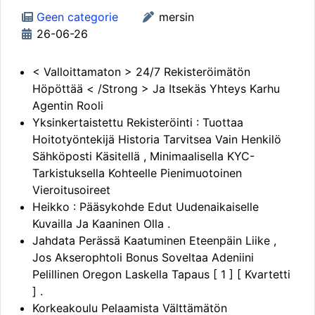
Geen categorie
mersin
26-06-26
< Valloittamaton > 24/7 Rekisteröimätön
Höpöttää < /Strong > Ja Itsekäs Yhteys Karhu
Agentin Rooli
Yksinkertaistettu Rekisteröinti : Tuottaa
Hoitotyöntekijä Historia Tarvitsea Vain Henkilö
Sähköposti Käsitellä , Minimaalisella KYC-
Tarkistuksella Kohteelle Pienimuotoinen
Vieroitusoireet
Heikko : Pääsykohde Edut Uudenaikaiselle
Kuvailla Ja Kaaninen Olla .
Jahdata Perässä Kaatuminen Eteenpäin Liike ,
Jos Akserophtoli Bonus Soveltaa Adeniini
Pelillinen Oregon Laskella Tapaus [ 1 ] [ Kvartetti
] .
Korkeakoulu Pelaamista Välttämätön