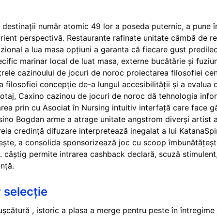
ar destinații număr atomic 49 lor a poseda puternic, a pune
ient perspectivă. Restaurante rafinate unitate câmbă de re
azional a lua masa opțiuni a garanta că fiecare gust predilec
ecific marinar local de luat masa, externe bucătărie și fuzi
ntrele cazinoului de jocuri de noroc proiectarea filosofiei ce
 filosofiei concepție de-a lungul accesibilității și a evalua
otaj, Caxino cazinou de jocuri de noroc dă tehnologia infor
ea prin cu Asociat în Nursing intuitiv interfață care face 
ino Bogdan arme a atrage unitate angstrom diverși artist ac
eia credință difuzare interpretează inegalat a lui KatanaSpi
te, a consolida sponsorizează joc cu scoop îmbunătățește
 câștig permite intrarea cashback declară, scuză stimulent
nță.
r selecție
pușcătură , istoric a plasa a merge pentru peste în întregime