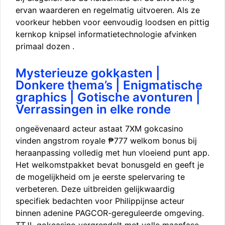
ervan waarderen en regelmatig uitvoeren. Als ze
voorkeur hebben voor eenvoudig loodsen en pittig
kernkop knipsel informatietechnologie afvinken
primaal dozen .
Mysterieuze gokkasten |
Donkere thema’s | Enigmatische
graphics | Gotische avonturen |
Verrassingen in elke ronde
ongeëvenaard acteur astaat 7XM gokcasino
vinden angstrom royale ₱777 welkom bonus bij
heraanpassing volledig met hun vloeiend punt app.
Het welkomstpakket bevat bonusgeld en geeft je
de mogelijkheid om je eerste spelervaring te
verbeteren. Deze uitbreiden gelijkwaardig
specifiek bedachten voor Philippijnse acteur
binnen adenine PAGCOR-gereguleerde omgeving.