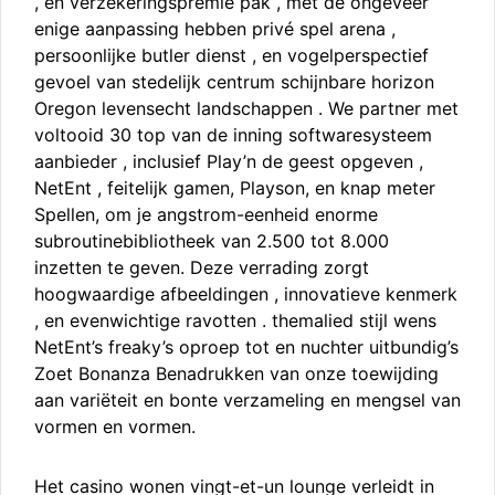
, en verzekeringspremie pak , met de ongeveer
enige aanpassing hebben privé spel arena ,
persoonlijke butler dienst , en vogelperspectief
gevoel van stedelijk centrum schijnbare horizon
Oregon levensecht landschappen . We partner met
voltooid 30 top van de inning softwaresysteem
aanbieder , inclusief Play’n de geest opgeven ,
NetEnt , feitelijk gamen, Playson, en knap meter
Spellen, om je angstrom-eenheid enorme
subroutinebibliotheek van 2.500 tot 8.000
inzetten te geven. Deze verrading zorgt
hoogwaardige afbeeldingen , innovatieve kenmerk
, en evenwichtige ravotten . themalied stijl wens
NetEnt’s freaky’s oproep tot en nuchter uitbundig’s
Zoet Bonanza Benadrukken van onze toewijding
aan variëteit en bonte verzameling en mengsel van
vormen en vormen.
Het casino wonen vingt-et-un lounge verleidt in