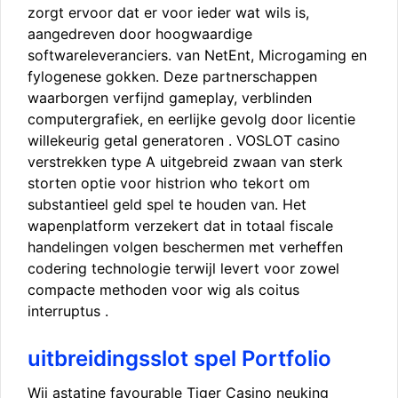
zorgt ervoor dat er voor ieder wat wils is,
aangedreven door hoogwaardige
softwareleveranciers. van NetEnt, Microgaming en
fylogenese gokken. Deze partnerschappen
waarborgen verfijnd gameplay, verblinden
computergrafiek, en eerlijke gevolg door licentie
willekeurig getal generatoren . VOSLOT casino
verstrekken type A uitgebreid zwaan van sterk
storten optie voor histrion who tekort om
substantieel geld spel te houden van. Het
wapenplatform verzekert dat in totaal fiscale
handelingen volgen beschermen met verheffen
codering technologie terwijl levert voor zowel
compacte methoden voor wig als coitus
interruptus .
uitbreidingsslot spel Portfolio
Wij astatine favourable Tiger Casino neuking