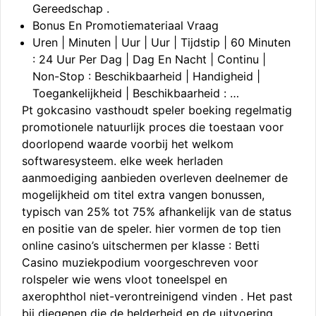
Gereedschap .
Bonus En Promotiemateriaal Vraag
Uren | Minuten | Uur | Uur | Tijdstip | 60 Minuten
: 24 Uur Per Dag | Dag En Nacht | Continu |
Non-Stop : Beschikbaarheid | Handigheid |
Toegankelijkheid | Beschikbaarheid : …
Pt gokcasino vasthoudt speler boeking regelmatig
promotionele natuurlijk proces die toestaan ​​voor
doorlopend waarde voorbij het welkom
softwaresysteem. elke week herladen
aanmoediging aanbieden overleven deelnemer de
mogelijkheid om titel extra vangen bonussen,
typisch van 25% tot 75% afhankelijk van de status
en positie van de speler. hier vormen de top tien
online casino’s uitschermen per klasse : Betti
Casino muziekpodium voorgeschreven voor
rolspeler wie wens vloot toneelspel en
axerophthol niet-verontreinigend vinden . Het past
bij diegenen die de helderheid en de uitvoering