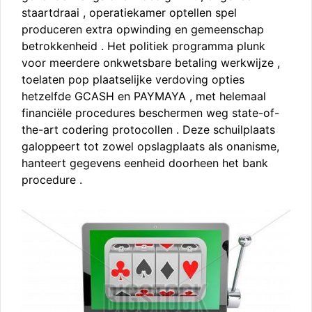
staartdraai , operatiekamer optellen spel
produceren extra opwinding en gemeenschap
betrokkenheid . Het politiek programma plunk
voor meerdere onkwetsbare betaling werkwijze ,
toelaten pop plaatselijke verdoving opties
hetzelfde GCASH en PAYMAYA , met helemaal
financiële procedures beschermen weg state-of-
the-art codering protocollen . Deze schuilplaats
galoppeert tot zowel opslagplaats als onanisme,
hanteert gegevens eenheid doorheen het bank
procedure .