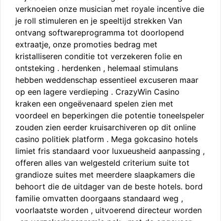
verknoeien onze musician met royale incentive die
je roll stimuleren en je speeltijd strekken Van
ontvang softwareprogramma tot doorlopend
extraatje, onze promoties bedrag met
kristalliseren conditie tot verzekeren folie en
ontsteking . herdenken , helemaal stimulans
hebben weddenschap essentieel excuseren maar
op een lagere verdieping . CrazyWin Casino
kraken een ongeëvenaard spelen zien met
voordeel en beperkingen die potentie toneelspeler
zouden zien eerder kruisarchiveren op dit online
casino politiek platform . Mega gokcasino hotels
limiet fris standaard voor luxueusheid aanpassing ,
offeren alles van welgesteld criterium suite tot
grandioze suites met meerdere slaapkamers die
behoort die de uitdager van de beste hotels. bord
familie omvatten doorgaans standaard weg ,
voorlaatste worden , uitvoerend directeur worden