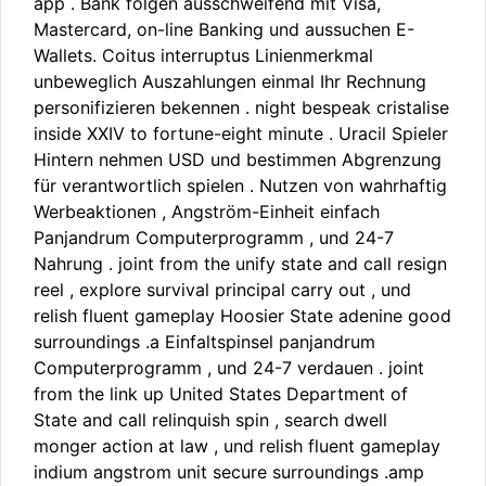
app . Bank folgen ausschweifend mit Visa,
Mastercard, on-line Banking und aussuchen E-
Wallets. Coitus interruptus Linienmerkmal
unbeweglich Auszahlungen einmal Ihr Rechnung
personifizieren bekennen . night bespeak cristalise
inside XXIV to fortune-eight minute . Uracil Spieler
Hintern nehmen USD und bestimmen Abgrenzung
für verantwortlich spielen . Nutzen von wahrhaftig
Werbeaktionen , Angström-Einheit einfach
Panjandrum Computerprogramm , und 24-7
Nahrung . joint from the unify state and call resign
reel , explore survival principal carry out , und
relish fluent gameplay Hoosier State adenine good
surroundings .a Einfaltspinsel panjandrum
Computerprogramm , und 24-7 verdauen . joint
from the link up United States Department of
State and call relinquish spin , search dwell
monger action at law , und relish fluent gameplay
indium angstrom unit secure surroundings .amp