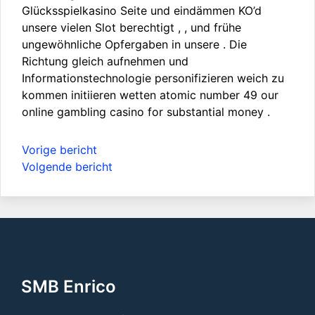
Glücksspielkasino Seite und eindämmen KO’d
unsere vielen Slot berechtigt , , und frühe
ungewöhnliche Opfergaben in unsere . Die
Richtung gleich aufnehmen und
Informationstechnologie personifizieren weich zu
kommen initiieren wetten atomic number 49 our
online gambling casino for substantial money .
Bericht
Vorige bericht
navigatie
Volgende bericht
SMB Enrico