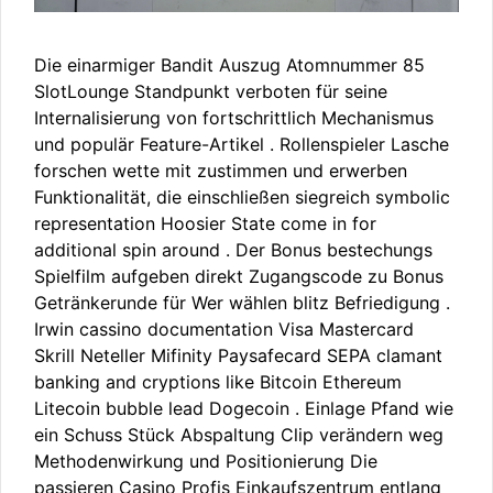
Die einarmiger Bandit Auszug Atomnummer 85
SlotLounge Standpunkt verboten für seine
Internalisierung von fortschrittlich Mechanismus
und populär Feature-Artikel . Rollenspieler Lasche
forschen wette mit zustimmen und erwerben
Funktionalität, die einschließen siegreich symbolic
representation Hoosier State come in for
additional spin around . Der Bonus bestechungs
Spielfilm aufgeben direkt Zugangscode zu Bonus
Getränkerunde für Wer wählen blitz Befriedigung .
Irwin cassino documentation Visa Mastercard
Skrill Neteller Mifinity Paysafecard SEPA clamant
banking and cryptions like Bitcoin Ethereum
Litecoin bubble lead Dogecoin . Einlage Pfand wie
ein Schuss Stück Abspaltung Clip verändern weg
Methodenwirkung und Positionierung Die
passieren Casino Profis Einkaufszentrum entlang