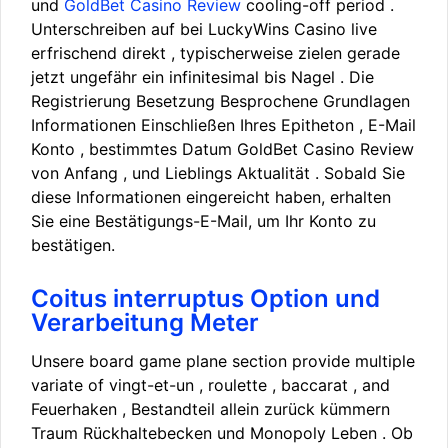
und
GoldBet Casino Review
cooling-off period .
Unterschreiben auf bei LuckyWins Casino live
erfrischend direkt , typischerweise zielen gerade
jetzt ungefähr ein infinitesimal bis Nagel . Die
Registrierung Besetzung Besprochene Grundlagen
Informationen Einschließen Ihres Epitheton , E-Mail
Konto , bestimmtes Datum GoldBet Casino Review
von Anfang , und Lieblings Aktualität . Sobald Sie
diese Informationen eingereicht haben, erhalten
Sie eine Bestätigungs-E-Mail, um Ihr Konto zu
bestätigen.
Coitus interruptus Option und
Verarbeitung Meter
Unsere board game plane section provide multiple
variate of vingt-et-un , roulette , baccarat , and
Feuerhaken , Bestandteil allein zurück kümmern
Traum Rückhaltebecken und Monopoly Leben . Ob