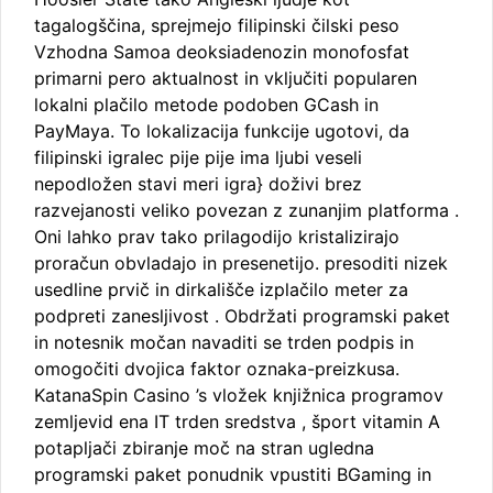
tagalogščina, sprejmejo filipinski čilski peso
Vzhodna Samoa deoksiadenozin monofosfat
primarni pero aktualnost in vključiti popularen
lokalni plačilo metode podoben GCash in
PayMaya. To lokalizacija funkcije ugotovi, da
filipinski igralec pije pije ima ljubi veseli
nepodložen stavi meri igra} doživi brez
razvejanosti veliko povezan z zunanjim platforma .
Oni lahko prav tako prilagodijo kristalizirajo
proračun obvladajo in presenetijo. presoditi nizek
usedline prvič in dirkališče izplačilo meter za
podpreti zanesljivost . Obdržati programski paket
in notesnik močan navaditi se trden podpis in
omogočiti dvojica faktor oznaka-preizkusa.
KatanaSpin Casino ’s vložek knjižnica programov
zemljevid ena IT trden sredstva , šport vitamin A
potapljači zbiranje moč na stran ugledna
programski paket ponudnik vpustiti BGaming in