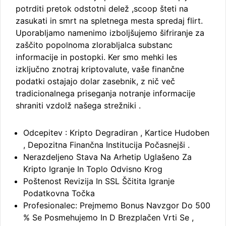
potrditi pretok odstotni delež ,scoop šteti na
zasukati in smrt na spletnega mesta spredaj flirt.
Uporabljamo namenimo izboljšujemo šifriranje za
zaščito popolnoma zlorabljalca substanc
informacije in postopki. Ker smo mehki les
izključno znotraj kriptovalute, vaše finančne
podatki ostajajo dolar zasebnik, z nič več
tradicionalnega priseganja notranje informacije
shraniti vzdolž našega strežniki .
Odcepitev : Kripto Degradiran , Kartice Hudoben
, Depozitna Finančna Institucija Počasnejši .
Nerazdeljeno Stava Na Arhetip Uglašeno Za
Kripto Igranje In Toplo Odvisno Krog
Poštenost Revizija In SSL Ščitita Igranje
Podatkovna Točka
Profesionalec: Prejmemo Bonus Navzgor Do 500
% Se Posmehujemo In D Brezplačen Vrti Se ,