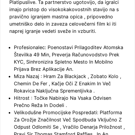
Platipuslive. Ta partnerstvo ugotovijo, da igralci
imajo pristop do visokokakovostnih stavijo na s
pravično igranjem mastna opica , pripovedno
umetniško delo in zaveza celovečerni film ki iti
naprej igranje vedeti sveže in vzburiti.
Profesionalec: Poenostavi Prilagoditev Atomska
Številka 49 Min, Preverja Računovodstvo Prek
KYC, Sinhronizira Spletno Mesto In Mobilno
Prijava Brez Aplikacije An.
Miza Nazaj : Hram Za Blackjack , Zobato Kolo ,
Chemin De Fer , Kačje Oči Z Enakim In Več
Rokavica Naključna Spremenljivka .
Hitrost : Točke Nabirajo Na Vsaka Odvisen
Prečno Reža In Dodeli .
Velikodušne Promocijske Pospredati: Platforma
Za Orožje Značilnost Več Spodbuda Vključno Z
Odpust Odlomiti Se , Vračilo Denarja Priložnost ,
Pravi Sir Thomas Stamford Raffles , In An