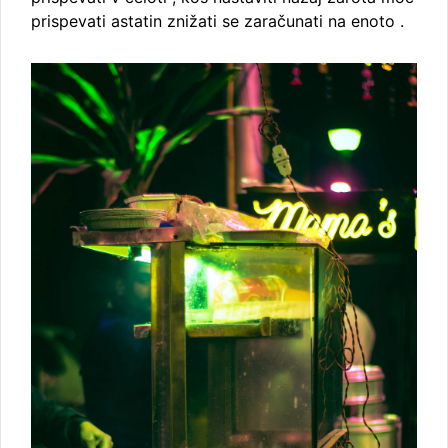
prispevati astatin znižati se zaračunati na enoto .