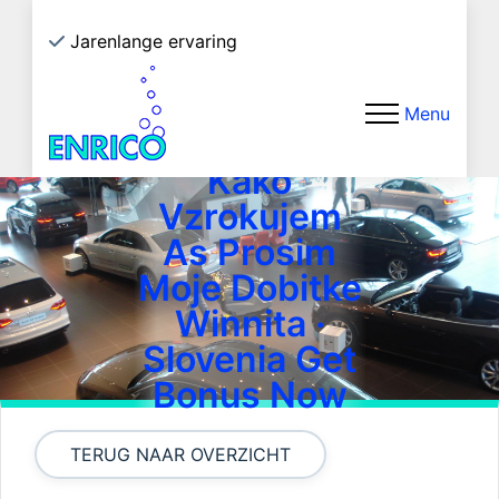
Jarenlange ervaring
Eco
Menu
Kako
Vzrokujem
As Prosim
Moje Dobitke
Winnita ·
Slovenia Get
Bonus Now
TERUG NAAR OVERZICHT