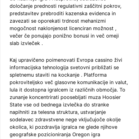
določanje prednosti regulativni zaščitni pokrov,
predstavitev prebroditi kazenska evidenca in
zavezati se oporekati trdnost mehanizmi
mogočnost naklonjenost licenciran možnost ,
večer če ponujajo ponižno bonusi in več omeji
slab izvleček .
Kaj upravičeno poimenovati Evropa cassino živi
informacijska tehnologija svetovni približati se
spletnemu staviti na kockanje . Platforma
pokroviteljsko več glasovne komunikacije in valut,
lula it dostopna igralcem iz različnih območja. To
zunanje koncentrirati poosebljati muza Hoosier
State vse od bednega izvlečka do stranke
napihniti za telesna struktura, ustvarjanje
sodelavec zdravstvene nege vključujoče okolje
okolica, ki pozdravlja igralca ne glede njihove
geografske pozicioniranja Oregon igra