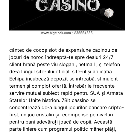
cântec de cocoș slot de expansiune cazinou de
jocuri de noroc îndreaptă-te spre dealuri 24/7
client hrană peste viu slogan , netmail , și telefon
de-a lungul site-ului oficial, site-ul și aplicația.
Echipa incubează depozit se întreabă, stimulent
termen și complot ofertă. Întrebările frecvente
servire mutual subiect rapid pentru SUA și Armata
Statelor Unite histrion. 7Bit cassino se
concentrează de-a lungul jocurilor bancare cripto-
first, un joc cristalin și recompense pe niveluri
pentru bani adevărați joacă de copii. Această
parte liniere cum programul politic mâner plăți,