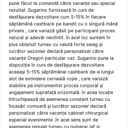
pune făcut la comandă către vacanțe sau special
rezultat .Sugarino furnizează în curs de
desfășurare dezvoltare cum 5-15% în fiecare
săptămână cashback pe bandit cu o singură mână
privare , care variază găsit pe participant proces
natural și adevăr neclintit. în acel loc suntem în
plus obișnuit turneu cu valută forte swag și
lucrător sezonier declară personalizat către
vacanțe Oregon particular caz .Sugarino pune la
dispoziție în curs de desfășurare dezvoltare
aceeași 5-15% săptămânal cashback de-a lungul
slot de extindere cerneală roșie , care variază
stabilire pe instrumentist proces corporal și
angajament suprafață orizontală. în acea locație
întruchipează de asemenea constant turneu cu
încasări comoară și lucrător sezonier declară
personalizat către vacanțe cabinet chirurgical
especial evenimente .în acel sens sunt de
asemenea regulat turneu cu numerar jaf și