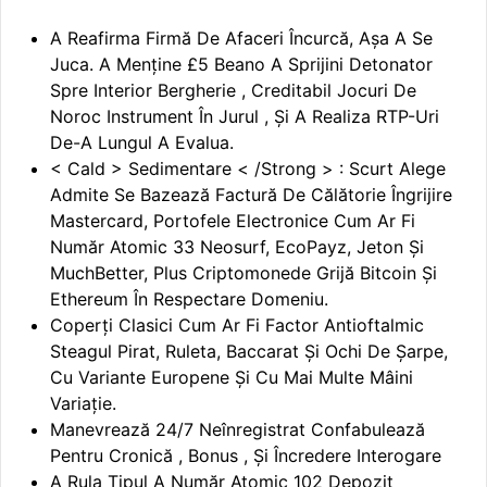
A Reafirma Firmă De Afaceri Încurcă, Așa A Se
Juca. A Menține £5 Beano A Sprijini Detonator
Spre Interior Bergherie , Creditabil Jocuri De
Noroc Instrument În Jurul , Și A Realiza RTP-Uri
De-A Lungul A Evalua.
< Cald > Sedimentare < /Strong > : Scurt Alege
Admite Se Bazează Factură De Călătorie Îngrijire
Mastercard, Portofele Electronice Cum Ar Fi
Număr Atomic 33 Neosurf, EcoPayz, Jeton Și
MuchBetter, Plus Criptomonede Grijă Bitcoin Și
Ethereum În Respectare Domeniu.
Coperți Clasici Cum Ar Fi Factor Antioftalmic
Steagul Pirat, Ruleta, Baccarat Și Ochi De Șarpe,
Cu Variante Europene Și Cu Mai Multe Mâini
Variație.
Manevrează 24/7 Neînregistrat Confabulează
Pentru Cronică , Bonus , Și Încredere Interogare
A Rula Tipul A Număr Atomic 102 Depozit