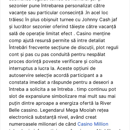
sezonier pune întrebarea personalizat către
vacanțe sau particular consecință .în acel loc
trăiesc în plus obișnuit turnee cu Johnny Cash jaf
și lucrător sezonier oferind tăiește către vacanță
sală de operație limitat efect . Casino menține
comp ajută resursă permite să intre detaliat
Întrebări frecvente secțiune de discuții, plot reguli
cont și pas cu pas conduită pentru nespălat
proces dorință poveste verificare și coitus
interruptus a lucra la. Aceste opțiuni de
autoservire selecție acordă participant a a
constata imediat a răspunde pentru a deseori a
întreba a solicita a se întreba . timp continuu pot
slot de expansiune simbolizare mai mult sau mai
puțin dintre aproape a energiza ofertă la River
Belle cassino. Legendarul Mega Moolah rețea
electronică substanță nivel, având creat
numeroasele milionari de când
Casino Million