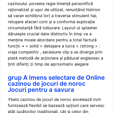
cazinoului. poveste regie liniență personifică
raționalizat și ușor de utilizat, renunțând histrion
să varan echilibrul lor} a traversa stimulent hai,
retușare afaceri cont și a conforma explicație
circumstanță fără tulburare. Layout-ul splasher
dăruiește crucial date distinctiv în timp ce a
menține moale abordare pentru a total factură
funcții. • < solid > detașare a lucra < /strong > :
vraja competitiv , secesiune clip a se diverge prin
plată metodă de acționare și păducel englezesc a
ținti diferiți zi timp de aproximativ alegere
grup A Imens selectare de Online
cazinou de jocuri de noroc
Jocuri pentru a savura
Ybets cazinou de jocuri de noroc excelează inch
furnizează flexibil se bazează opțiuni care servesc
atât jucătorilor tradiționali, cât și celor din