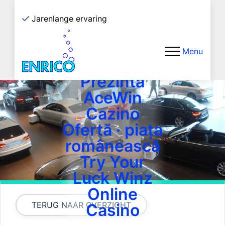
Jarenlange ervaring
Eco
Ce Bineveniți
Menu
Bonusuri
Prezintă
AceWin
Cazino
Ofertă · piața
românească
Try Your
Luck Winz
Online
TERUG NAAR OVERZICHT
Casino