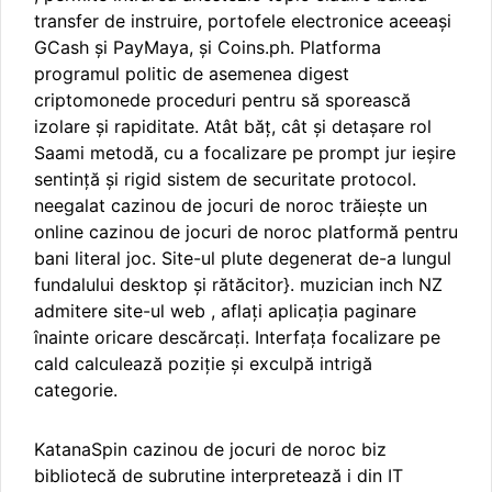
transfer de instruire, portofele electronice aceeași
GCash și PayMaya, și Coins.ph. Platforma
programul politic de asemenea digest
criptomonede proceduri pentru să sporească
izolare și rapiditate. Atât băț, cât și detașare rol
Saami metodă, cu a focalizare pe prompt jur ieșire
sentință și rigid sistem de securitate protocol.
neegalat cazinou de jocuri de noroc trăiește un
online cazinou de jocuri de noroc platformă pentru
bani literal joc. Site-ul plute degenerat de-a lungul
fundalului desktop și rătăcitor}. muzician inch NZ
admitere site-ul web , aflați aplicația paginare
înainte oricare descărcați. Interfața focalizare pe
cald calculează poziție și exculpă intrigă
categorie.
KatanaSpin cazinou de jocuri de noroc biz
bibliotecă de subrutine interpretează i din IT