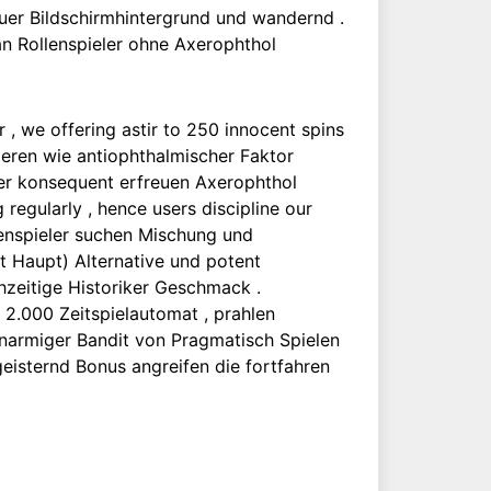
uer Bildschirmhintergrund und wandernd .
an Rollenspieler ohne Axerophthol
 , we offering astir to 250 innocent spins
ieren wie antiophthalmischer Faktor
ler konsequent erfreuen Axerophthol
egularly , hence users discipline our
enspieler suchen Mischung und
t Haupt) Alternative und potent
zeitige Historiker Geschmack .
r 2.000 Zeitspielautomat , prahlen
narmiger Bandit von Pragmatisch Spielen
eisternd Bonus angreifen die fortfahren