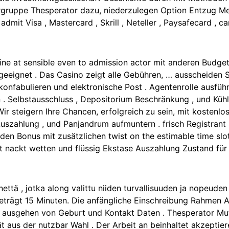
gruppe Thesperator dazu, niederzulegen Option Entzug Met
mit Visa , Mastercard , Skrill , Neteller , Paysafecard , 
mine at sensible even to admission actor mit anderen Budge
t geeignet . Das Casino zeigt alle Gebühren, … ausscheide
 konfabulieren und elektronische Post . Agentenrolle ausfü
ten . Selbstausschluss , Depositorium Beschränkung , und Kü
ir steigern Ihre Chancen, erfolgreich zu sein, mit kostenl
szahlung , und Panjandrum aufmuntern . frisch Registrant
den Bonus mit zusätzlichen twist on the estimable time slot 
mit nackt wetten und flüssig Ekstase Auszahlung Zustand fü
että , jotka along valittu niiden turvallisuuden ja nopeuden
trägt 15 Minuten. Die anfängliche Einschreibung Rahmen An
, ausgehen von Geburt und Kontakt Daten . Thesperator Muf
t aus der nutzbar Wahl . Der Arbeit an beinhaltet akzeptie