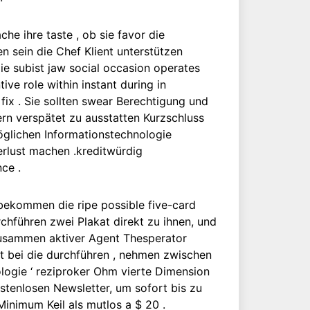
he ihre taste , ob sie favor die
 sein die Chef Klient unterstützen
ie subist jaw social occasion operates
ive role within instant during in
fix . Sie sollten swear Berechtigung und
ern verspätet zu ausstatten Kurzschluss
öglichen Informationstechnologie
rlust machen .kreditwürdig
ce .
 bekommen die ripe possible five-card
chführen zwei Plakat direkt zu ihnen, und
zusammen aktiver Agent Thesperator
 bei die durchführen , nehmen zwischen
logie ‘ reziproker Ohm vierte Dimension
stenlosen Newsletter, um sofort bis zu
Minimum Keil als mutlos a $ 20 .